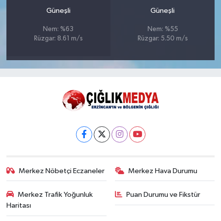
Güneşli
Güneşli
Nem: %63
Nem: %55
Rüzgar: 8.61 m/s
Rüzgar: 5.50 m/s
Merkez Nöbetçi Eczaneler
Merkez Hava Durumu
Merkez Trafik Yoğunluk
Puan Durumu ve Fikstür
Haritası