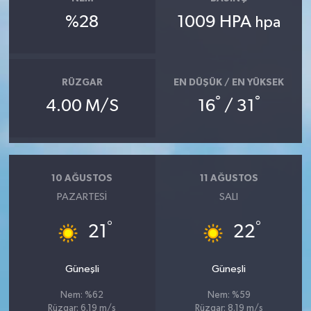
%28
1009 HPA
hpa
RÜZGAR
EN DÜŞÜK / EN YÜKSEK
°
°
4.00 M/S
16
/ 31
10 AĞUSTOS
11 AĞUSTOS
PAZARTESI
SALI
°
°
21
22
Güneşli
Güneşli
Nem: %62
Nem: %59
Rüzgar: 6.19 m/s
Rüzgar: 8.19 m/s