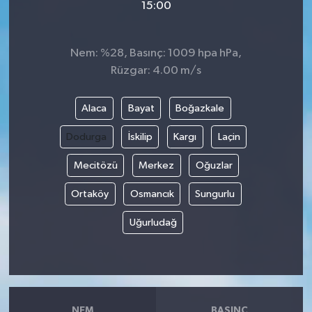
15:00
Nem: %28, Basınç: 1009 hpa hPa,
Rüzgar: 4.00 m/s
Alaca
Bayat
Boğazkale
Dodurga
İskilip
Kargı
Laçin
Mecitözü
Merkez
Oğuzlar
Ortaköy
Osmancık
Sungurlu
Uğurludağ
NEM
BASINÇ