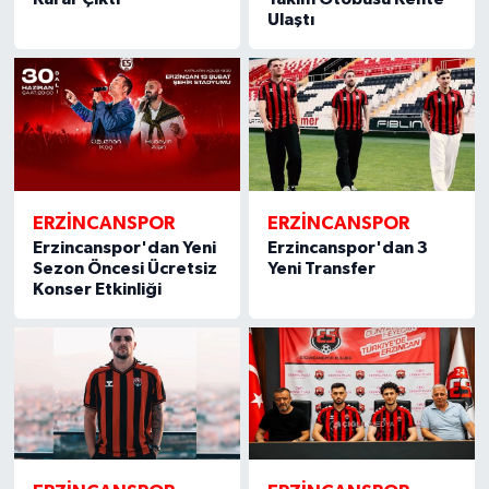
Ulaştı
ERZİNCANSPOR
ERZİNCANSPOR
Erzincanspor'dan Yeni
Erzincanspor'dan 3
Sezon Öncesi Ücretsiz
Yeni Transfer
Konser Etkinliği