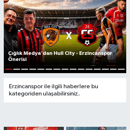
Çığlık Medya'dan Hull City - Erzincanspor
Önerisi
1
2
3
4
5
6
7
8
9
10
11
12
13
14
15
Erzincanspor ile ilgili haberlere bu
kategoriden ulaşabilirsiniz.