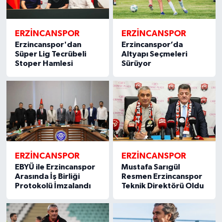
ERZİNCANSPOR
ERZİNCANSPOR
Erzincanspor'dan
Erzincanspor’da
Süper Lig Tecrübeli
Altyapı Seçmeleri
Stoper Hamlesi
Sürüyor
ERZİNCANSPOR
ERZİNCANSPOR
EBYÜ ile Erzincanspor
Mustafa Sarıgül
Arasında İş Birliği
Resmen Erzincanspor
Protokolü İmzalandı
Teknik Direktörü Oldu