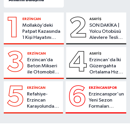
1
2
ERZİNCAN
ASAYİŞ
Mollaköy’deki
SON DAKİKA |
Patpat Kazasında
Yolcu Otobüsü
1 Kişi Hayatını
Alevlere Teslim
Kaybetti
Oldu
3
4
ERZİNCAN
ASAYİŞ
Erzincan’da
Erzincan'da İki
Beton Mikseri
Güzergahta
ile Otomobil
Ortalama Hız
Çarpıştı
Denetimi 1
Ağustos'ta
5
6
ERZİNCAN
ERZİNCANSPOR
Başlıyor
Refahiye-
Erzincanspor'un
Erzincan
Yeni Sezon
Karayolunda
Formaları
Kaza:
Satışta
Otomobil
Şarampole