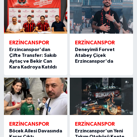
ERZİNCANSPOR
ERZİNCANSPOR
Erzincanspor'dan
Deneyimli Forvet
Çifte Transfer: Sakıb
Atabey Çiçek
Aytaç ve Bekir Can
Erzincanspor'da
Kara Kadroya Katıldı
ERZİNCANSPOR
ERZİNCANSPOR
Böcek Ailesi Davasında
Erzincanspor'un Yeni
Karar Çıktı
Takım Otobüsü Kente