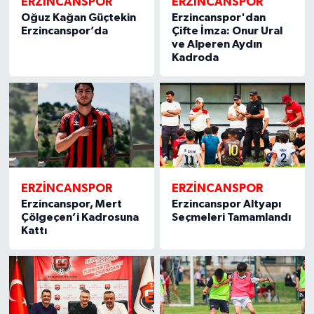
ERZİNCANSPOR
ERZİNCANSPOR
Oğuz Kağan Güçtekin
Erzincanspor'dan
Erzincanspor’da
Çifte İmza: Onur Ural
ve Alperen Aydın
Kadroda
ERZİNCANSPOR
ERZİNCANSPOR
Erzincanspor, Mert
Erzincanspor Altyapı
Çölgeçen’i Kadrosuna
Seçmeleri Tamamlandı
Kattı