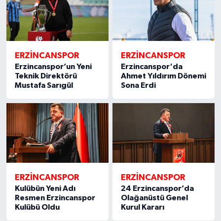
ERZİNCANSPOR
ERZİNCANSPOR
Erzincanspor’un Yeni
Erzincanspor'da
Teknik Direktörü
Ahmet Yıldırım Dönemi
Mustafa Sarıgül
Sona Erdi
ERZİNCANSPOR
ERZİNCANSPOR
Kulübün Yeni Adı
24 Erzincanspor’da
Resmen Erzincanspor
Olağanüstü Genel
Kulübü Oldu
Kurul Kararı