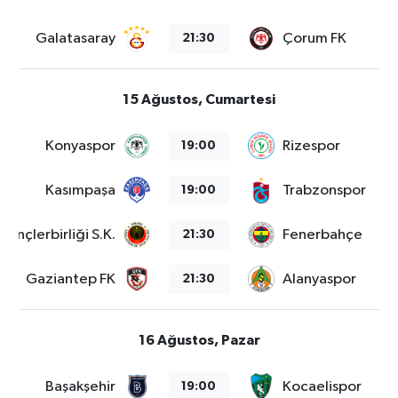
Galatasaray
Çorum FK
21:30
15 Ağustos, Cumartesi
Konyaspor
Rizespor
19:00
Kasımpaşa
Trabzonspor
19:00
Gençlerbirliği S.K.
Fenerbahçe
21:30
Gaziantep FK
Alanyaspor
21:30
16 Ağustos, Pazar
Başakşehir
Kocaelispor
19:00