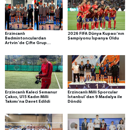
Erzincanlı
2026 FIFA Dünya Kupası'nın
Badmintonculardan
Şampiyonu İspanya Oldu
Artvin'de Çifte Grup
Şampiyonluğu
Erzincanlı Kaleci Semanur
Erzincanlı Milli Sporcular
Çakıcı, U15 Kadın Milli
İstanbul'dan 9 Madalya ile
Takımı'na Davet Edildi
Döndü