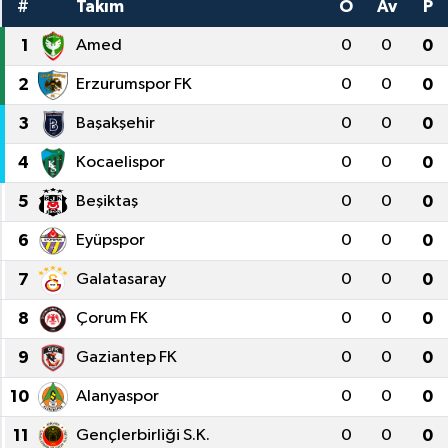
#
Takım
O
Av
P
1
Amed
0
0
0
2
Erzurumspor FK
0
0
0
3
Başakşehir
0
0
0
4
Kocaelispor
0
0
0
5
Beşiktaş
0
0
0
6
Eyüpspor
0
0
0
7
Galatasaray
0
0
0
8
Çorum FK
0
0
0
9
Gaziantep FK
0
0
0
10
Alanyaspor
0
0
0
11
Gençlerbirliği S.K.
0
0
0