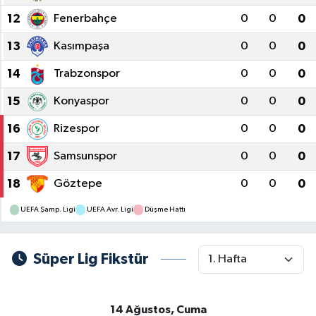
12
Fenerbahçe
0
0
0
13
Kasımpaşa
0
0
0
14
Trabzonspor
0
0
0
15
Konyaspor
0
0
0
16
Rizespor
0
0
0
17
Samsunspor
0
0
0
18
Göztepe
0
0
0
UEFA Şamp. Ligi
UEFA Avr. Ligi
Düşme Hattı
Süper Lig Fikstür
14 Ağustos, Cuma