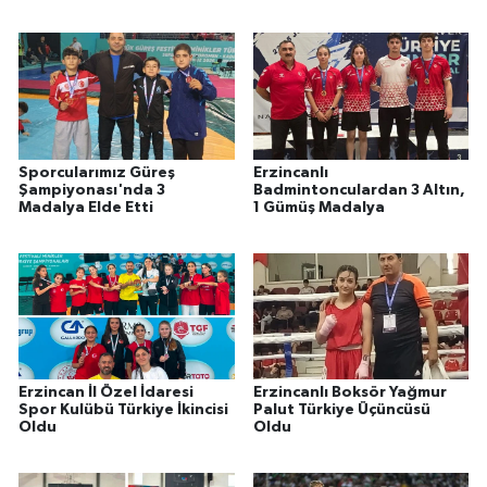
Sporcularımız Güreş
Erzincanlı
Şampiyonası'nda 3
Badmintonculardan 3 Altın,
Madalya Elde Etti
1 Gümüş Madalya
Erzincan İl Özel İdaresi
Erzincanlı Boksör Yağmur
Spor Kulübü Türkiye İkincisi
Palut Türkiye Üçüncüsü
Oldu
Oldu