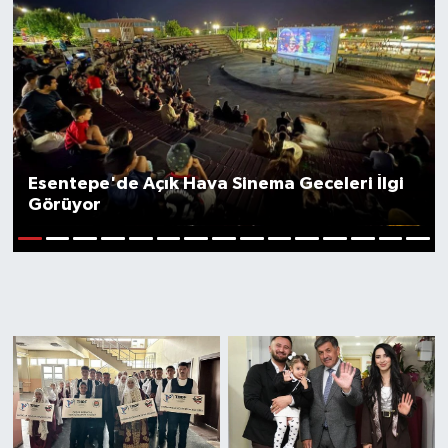
Esentepe'de Açık Hava Sinema Geceleri İlgi
Görüyor
1
2
3
4
5
6
7
8
9
10
11
12
13
14
15