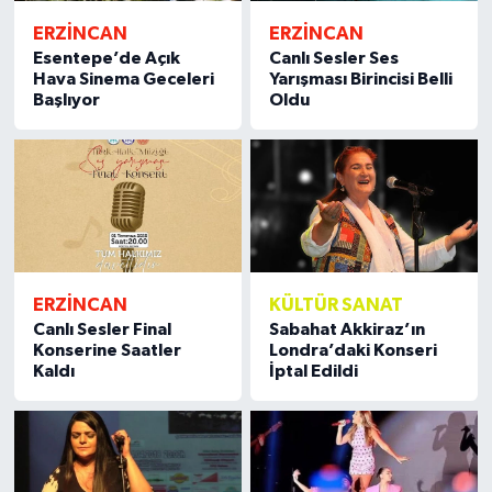
ERZİNCAN
ERZİNCAN
Esentepe’de Açık
Canlı Sesler Ses
Hava Sinema Geceleri
Yarışması Birincisi Belli
Başlıyor
Oldu
ERZİNCAN
KÜLTÜR SANAT
Canlı Sesler Final
Sabahat Akkiraz’ın
Konserine Saatler
Londra’daki Konseri
Kaldı
İptal Edildi