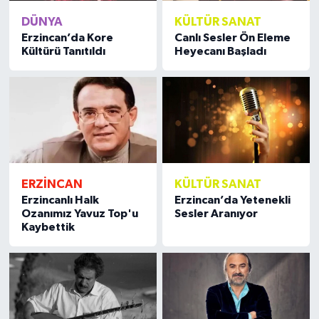
DÜNYA
KÜLTÜR SANAT
Erzincan’da Kore
Canlı Sesler Ön Eleme
Kültürü Tanıtıldı
Heyecanı Başladı
ERZİNCAN
KÜLTÜR SANAT
Erzincanlı Halk
Erzincan’da Yetenekli
Ozanımız Yavuz Top'u
Sesler Aranıyor
Kaybettik