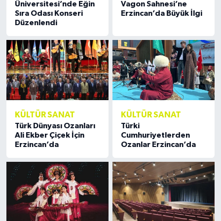
Üniversitesi’nde Eğin
Vagon Sahnesi’ne
Sıra Odası Konseri
Erzincan’da Büyük İlgi
Düzenlendi
KÜLTÜR SANAT
KÜLTÜR SANAT
Türk Dünyası Ozanları
Türki
Ali Ekber Çiçek İçin
Cumhuriyetlerden
Erzincan’da
Ozanlar Erzincan’da