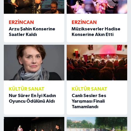
ERZİNCAN
ERZİNCAN
Arzu Şahin Konserine
Müzikseverler Hadise
Saatler Kaldı
Konserine Akın Etti
KÜLTÜR SANAT
KÜLTÜR SANAT
Nur Sürer En İyi Kadın
Canlı Sesler Ses
Oyuncu Ödülünü Aldı
Yarışması Finali
Tamamlandı