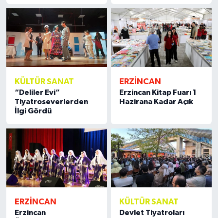
KÜLTÜR SANAT
ERZİNCAN
“Deliler Evi”
Erzincan Kitap Fuarı 1
Tiyatroseverlerden
Hazirana Kadar Açık
İlgi Gördü
ERZİNCAN
KÜLTÜR SANAT
Erzincan
Devlet Tiyatroları