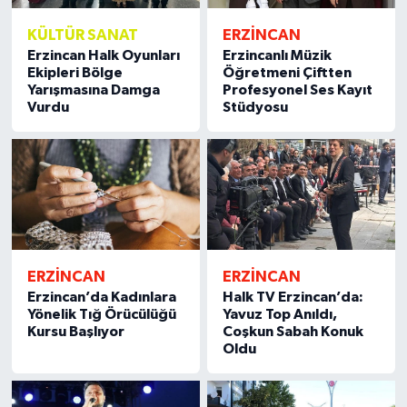
KÜLTÜR SANAT
ERZİNCAN
Erzincan Halk Oyunları
Erzincanlı Müzik
Ekipleri Bölge
Öğretmeni Çiftten
Yarışmasına Damga
Profesyonel Ses Kayıt
Vurdu
Stüdyosu
ERZİNCAN
ERZİNCAN
Erzincan’da Kadınlara
Halk TV Erzincan’da:
Yönelik Tığ Örücülüğü
Yavuz Top Anıldı,
Kursu Başlıyor
Coşkun Sabah Konuk
Oldu