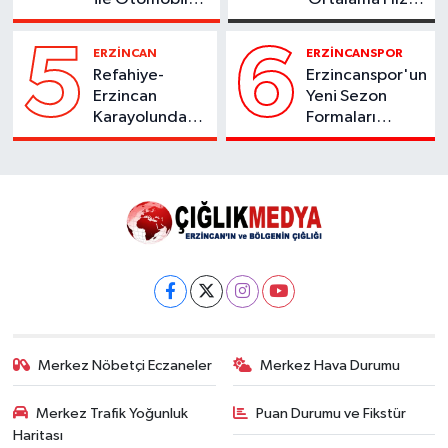
Çarpıştı
Denetimi 1
Ağustos'ta
5
6
ERZİNCAN
ERZİNCANSPOR
Başlıyor
Refahiye-
Erzincanspor'un
Erzincan
Yeni Sezon
Karayolunda
Formaları
Kaza:
Satışta
Otomobil
Şarampole
Uçtu, 2 Kişi
Yaralandı
Merkez Nöbetçi Eczaneler
Merkez Hava Durumu
Merkez Trafik Yoğunluk
Puan Durumu ve Fikstür
Haritası