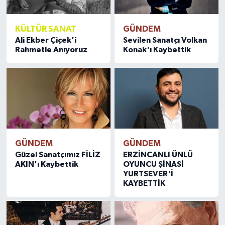
KÜLTÜR SANAT
GÜNDEM
Ali Ekber Çiçek’i
Sevilen Sanatçı Volkan
Rahmetle Anıyoruz
Konak'ı Kaybettik
GÜNDEM
GÜNDEM
Güzel Sanatçımız FİLİZ
ERZİNCANLI ÜNLÜ
AKIN'ı Kaybettik
OYUNCU ŞİNASİ
YURTSEVER'İ
KAYBETTİK