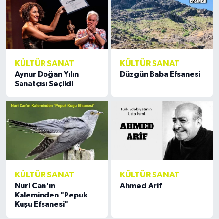
KÜLTÜR SANAT
KÜLTÜR SANAT
Aynur Doğan Yılın
Düzgün Baba Efsanesi
Sanatçısı Seçildi
KÜLTÜR SANAT
KÜLTÜR SANAT
Nuri Can'ın
Ahmed Arif
Kaleminden "Pepuk
Kuşu Efsanesi"