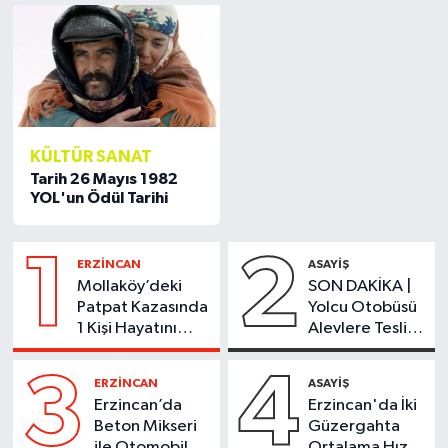
KÜLTÜR SANAT
Tarih 26 Mayıs 1982
YOL'un Ödül Tarihi
1
2
ERZİNCAN
ASAYİŞ
Mollaköy’deki
SON DAKİKA |
Patpat Kazasında
Yolcu Otobüsü
1 Kişi Hayatını
Alevlere Teslim
Kaybetti
Oldu
3
4
ERZİNCAN
ASAYİŞ
Erzincan’da
Erzincan'da İki
Beton Mikseri
Güzergahta
ile Otomobil
Ortalama Hız