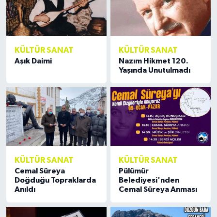
KÜLTÜR SANAT
KÜLTÜR SANAT
Aşık Daimi
Nazım Hikmet 120.
Yaşında Unutulmadı
KÜLTÜR SANAT
KÜLTÜR SANAT
Cemal Süreya
Pülümür
Doğduğu Topraklarda
Belediyesi'nden
Anıldı
Cemal Süreya Anması