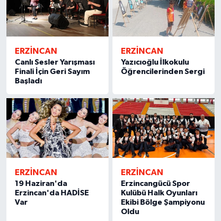
ERZİNCAN
ERZİNCAN
Canlı Sesler Yarışması
Yazıcıoğlu İlkokulu
Finali İçin Geri Sayım
Öğrencilerinden Sergi
Başladı
ERZİNCAN
ERZİNCAN
19 Haziran'da
Erzincangücü Spor
Erzincan'da HADİSE
Kulübü Halk Oyunları
Var
Ekibi Bölge Şampiyonu
Oldu