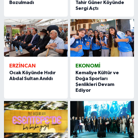
Bozulmadı
Tahir Güner Köyünde
Sergi Açtı
ERZİNCAN
EKONOMİ
Ocak Köyünde Hıdır
Kemaliye Kültür ve
Abdal Sultan Anıldı
Doğa Sporları
Şenlikleri Devam
Ediyor