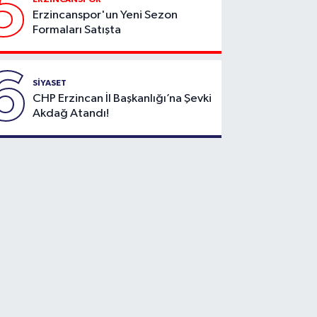
5
Erzincanspor'un Yeni Sezon
Formaları Satışta
6
SİYASET
CHP Erzincan İl Başkanlığı’na Şevki
Akdağ Atandı!