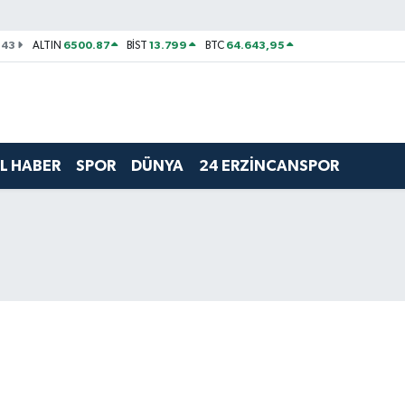
143
6500.87
13.799
64.643,95
ALTIN
BİST
BTC
L HABER
SPOR
DÜNYA
24 ERZİNCANSPOR