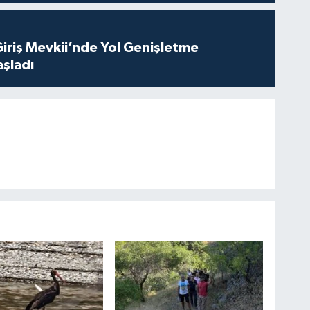
Giriş Mevkii’nde Yol Genişletme
aşladı