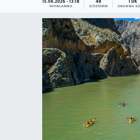
15.06.2026 - 13:18
48
1 DK
YAYINLANMA
GÖSTERIM
OKUNMA SÜ