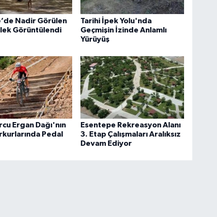
’de Nadir Görülen
Tarihi İpek Yolu'nda
lek Görüntülendi
Geçmişin İzinde Anlamlı
Yürüyüş
cu Ergan Dağı'nın
Esentepe Rekreasyon Alanı
rkurlarında Pedal
3. Etap Çalışmaları Aralıksız
Devam Ediyor