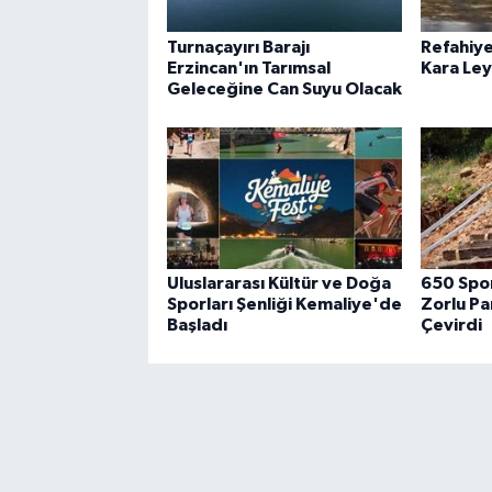
Turnaçayırı Barajı
Refahiye
Erzincan'ın Tarımsal
Kara Ley
Geleceğine Can Suyu Olacak
Uluslararası Kültür ve Doğa
650 Spor
Sporları Şenliği Kemaliye'de
Zorlu Pa
Başladı
Çevirdi