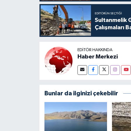
EDITÖRÜN SEÇTIĞI
Sultanmelik 
Çalışmaları B
EDITÖR HAKKINDA
Haber Merkezi
Bunlar da ilginizi çekebilir