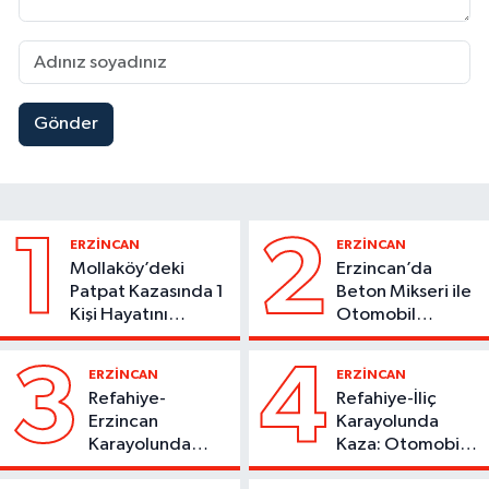
Gönder
1
2
ERZİNCAN
ERZİNCAN
Mollaköy’deki
Erzincan’da
Patpat Kazasında 1
Beton Mikseri ile
Kişi Hayatını
Otomobil
Kaybetti
Çarpıştı
3
4
ERZİNCAN
ERZİNCAN
Refahiye-
Refahiye-İliç
Erzincan
Karayolunda
Karayolunda
Kaza: Otomobil
Kaza: Otomobil
Yoldan Çıktı, 6