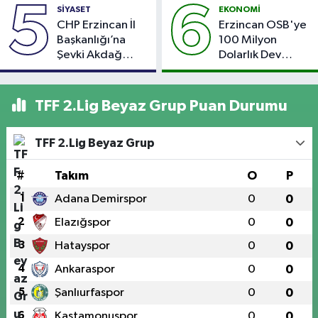
Şarampole Uçtu,
Kişi Yaralandı
5
6
SİYASET
EKONOMİ
2 Kişi Yaralandı
CHP Erzincan İl
Erzincan OSB'ye
Başkanlığı’na
100 Milyon
Şevki Akdağ
Dolarlık Dev
Atandı!
Yatırım: Bin Kişiye
İstihdam
Hedefleniyor
TFF 2.Lig Beyaz Grup Puan Durumu
TFF 2.Lig Beyaz Grup
#
Takım
O
P
1
Adana Demirspor
0
0
2
Elazığspor
0
0
3
Hatayspor
0
0
4
Ankaraspor
0
0
5
Şanlıurfaspor
0
0
6
Kastamonuspor
0
0