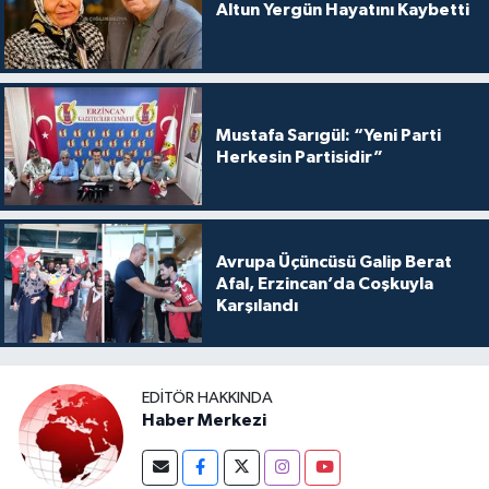
Altun Yergün Hayatını Kaybetti
Mustafa Sarıgül: “Yeni Parti
Herkesin Partisidir”
Avrupa Üçüncüsü Galip Berat
Afal, Erzincan’da Coşkuyla
Karşılandı
EDITÖR HAKKINDA
Haber Merkezi