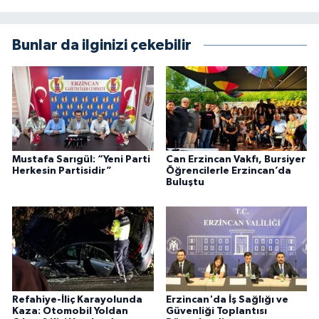
Bunlar da ilginizi çekebilir
Mustafa Sarıgül: “Yeni Parti
Can Erzincan Vakfı, Bursiyer
Herkesin Partisidir”
Öğrencilerle Erzincan’da
Buluştu
Refahiye-İliç Karayolunda
Erzincan'da İş Sağlığı ve
Kaza: Otomobil Yoldan
Güvenliği Toplantısı