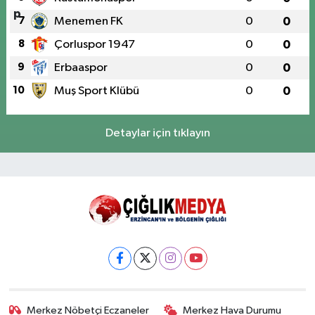
7
Menemen FK
0
0
8
Çorluspor 1947
0
0
9
Erbaaspor
0
0
10
Muş Sport Klübü
0
0
Detaylar için tıklayın
Merkez Nöbetçi Eczaneler
Merkez Hava Durumu