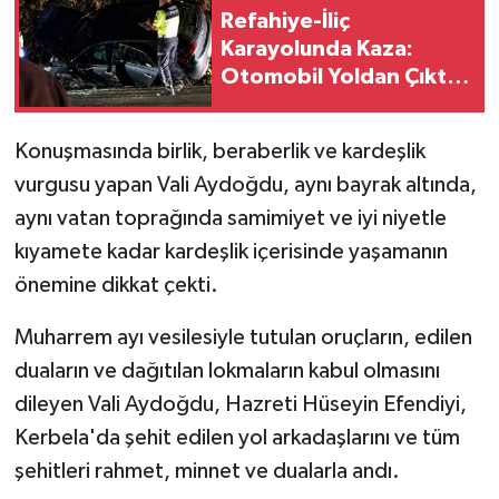
Refahiye-İliç
Karayolunda Kaza:
Otomobil Yoldan Çıktı,
6 Kişi Yaralandı
Konuşmasında birlik, beraberlik ve kardeşlik
vurgusu yapan Vali Aydoğdu, aynı bayrak altında,
aynı vatan toprağında samimiyet ve iyi niyetle
kıyamete kadar kardeşlik içerisinde yaşamanın
önemine dikkat çekti.
Muharrem ayı vesilesiyle tutulan oruçların, edilen
duaların ve dağıtılan lokmaların kabul olmasını
dileyen Vali Aydoğdu, Hazreti Hüseyin Efendiyi,
Kerbela'da şehit edilen yol arkadaşlarını ve tüm
şehitleri rahmet, minnet ve dualarla andı.