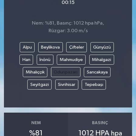
00:15
Nem: %81, Basınç: 1012 hpa hPa,
Rüzgar: 3.00 m/s
Alpu
Beylikova
Çifteler
Günyüzü
Han
İnönü
Mahmudiye
Mihalgazi
Mihalıççık
Odunpazarı
Sarıcakaya
Seyitgazi
Sivrihisar
Tepebaşı
NEM
BASINÇ
%81
1012 HPA
hpa