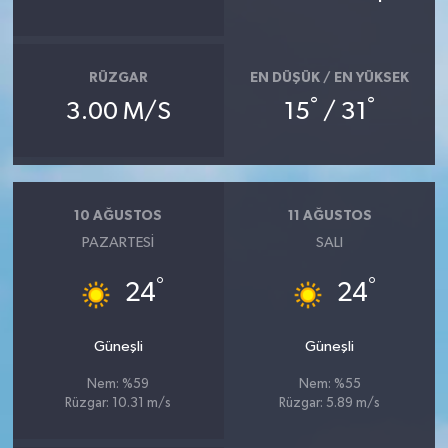
RÜZGAR
EN DÜŞÜK / EN YÜKSEK
°
°
3.00 M/S
15
/ 31
10 AĞUSTOS
11 AĞUSTOS
PAZARTESI
SALI
°
°
24
24
Güneşli
Güneşli
Nem: %59
Nem: %55
Rüzgar: 10.31 m/s
Rüzgar: 5.89 m/s