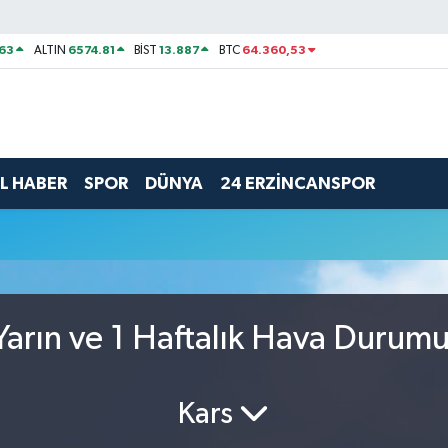
63
6574.81
13.887
64.360,53
ALTIN
BİST
BTC
L HABER
SPOR
DÜNYA
24 ERZİNCANSPOR
arın ve 1 Haftalık Hava Durum
Kars