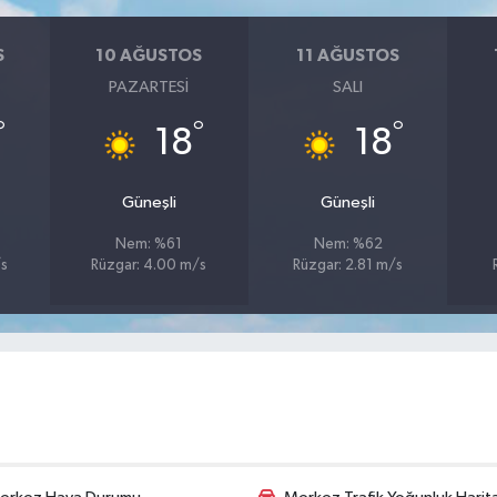
S
10 AĞUSTOS
11 AĞUSTOS
PAZARTESI
SALI
°
°
°
18
18
Güneşli
Güneşli
Nem: %61
Nem: %62
/s
Rüzgar: 4.00 m/s
Rüzgar: 2.81 m/s