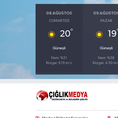
08 AĞUSTOS
09 AĞUSTO
CUMARTESI
PAZAR
°
20
19
Güneşli
Güneşli
Nem: %51
Nem: %58
Rüzgar: 6.19 m/s
Rüzgar: 4.50 m