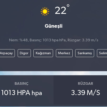
°
22
Güneşli
Nem: %48, Basınç: 1013 hpa hPa, Rüzgar: 3.39 m/s
Arpaçay
Digor
Kağızman
Merkez
Sarıkamış
Seli
BASINÇ
RÜZGAR
1013 HPA
3.39 M/S
hpa