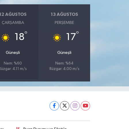
12 AĞUSTOS
13 AĞUSTOS
ÇARŞAMBA
PERŞEMBE
°
°
18
17
Güneşli
Güneşli
Nem: %60
Nem: %64
Rüzgar: 4.11 m/s
Rüzgar: 4.00 m/s