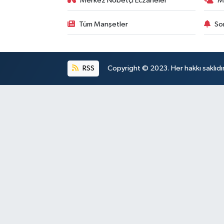
Merkez Nöbetçi Eczaneler
M
Tüm Manşetler
So
RSS
Copyright © 2023. Her hakkı saklıdı