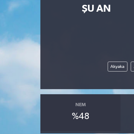
ŞU AN
Akyaka
NEM
%48