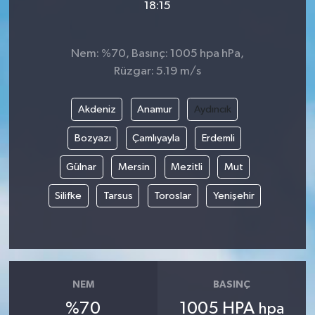
18:15
Nem: %70, Basınç: 1005 hpa hPa,
Rüzgar: 5.19 m/s
Akdeniz
Anamur
Aydıncık
Bozyazı
Çamlıyayla
Erdemli
Gülnar
Mersin
Mezitli
Mut
Silifke
Tarsus
Toroslar
Yenişehir
NEM
BASINÇ
%70
1005 HPA
hpa