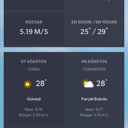
RÜZGAR
EN DÜŞÜK / EN YÜKSEK
°
°
5.19 M/S
25
/ 29
07 AĞUSTOS
08 AĞUSTOS
CUMA
CUMARTESI
°
°
28
28
Güneşli
Parçalı Bulutlu
Nem: %76
Nem: %77
Rüzgar: 5.50 m/s
Rüzgar: 5.19 m/s