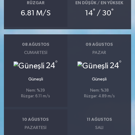
RÜZGAR
EN DÜŞÜK / EN YÜKSEK
°
°
6.81 M/S
14
/ 30
08 AĞUSTOS
09 AĞUSTOS
CUMARTESI
PAZAR
°
°
24
24
Güneşli
Güneşli
Nem: %39
Nem: %38
Rüzgar: 6.11 m/s
Rüzgar: 4.89 m/s
10 AĞUSTOS
11 AĞUSTOS
PAZARTESI
SALI