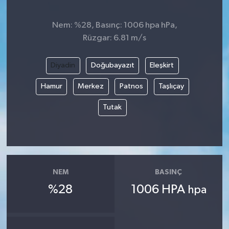
Nem: %28, Basınç: 1006 hpa hPa,
Rüzgar: 6.81 m/s
Diyadin
Doğubayazıt
Eleşkirt
Hamur
Merkez
Patnos
Taşlıçay
Tutak
NEM
BASINÇ
%28
1006 HPA
hpa