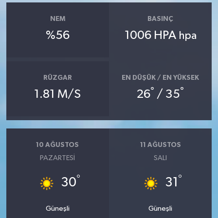
NEM
BASINÇ
%56
1006 HPA
hpa
RÜZGAR
EN DÜŞÜK / EN YÜKSEK
°
°
1.81 M/S
26
/ 35
10 AĞUSTOS
11 AĞUSTOS
PAZARTESI
SALI
°
°
30
31
Güneşli
Güneşli