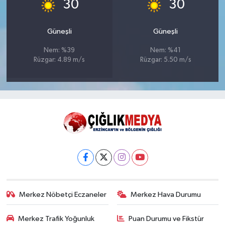
°
°
30
30
Güneşli
Güneşli
Nem: %39
Nem: %41
Rüzgar: 4.89 m/s
Rüzgar: 5.50 m/s
Merkez Nöbetçi Eczaneler
Merkez Hava Durumu
Merkez Trafik Yoğunluk
Puan Durumu ve Fikstür