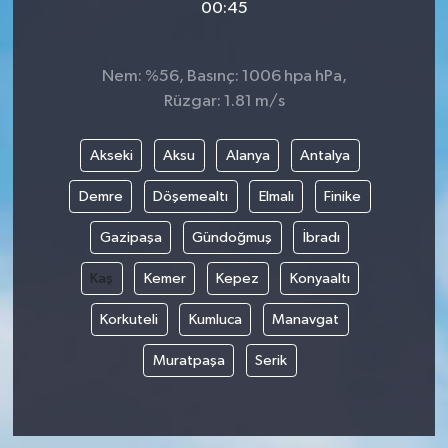
00:45
Nem: %56, Basınç: 1006 hpa hPa,
Rüzgar: 1.81 m/s
Akseki
Aksu
Alanya
Antalya
Demre
Döşemealtı
Elmalı
Finike
Gazipaşa
Gündoğmuş
İbradı
Kaş
Kemer
Kepez
Konyaaltı
Korkuteli
Kumluca
Manavgat
Muratpaşa
Serik