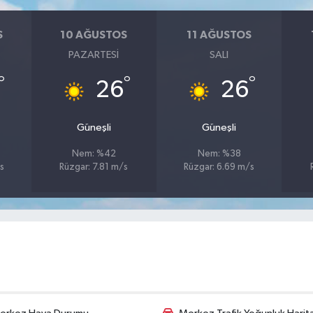
S
10 AĞUSTOS
11 AĞUSTOS
PAZARTESI
SALI
°
°
°
26
26
Güneşli
Güneşli
Nem: %42
Nem: %38
s
Rüzgar: 7.81 m/s
Rüzgar: 6.69 m/s