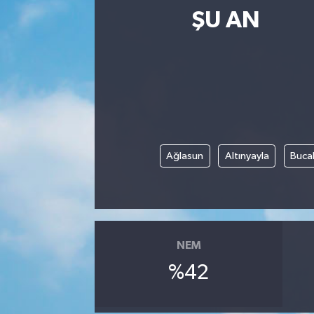
ŞU AN
Ağlasun
Altınyayla
Buca
NEM
%42