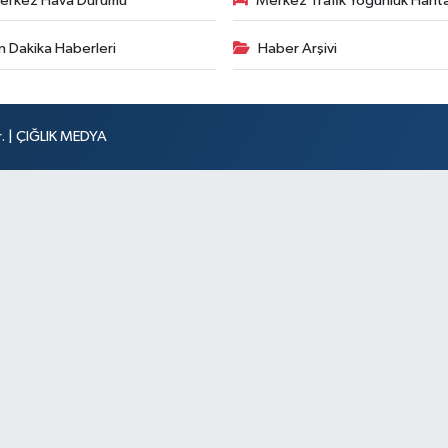
erkez Hava Durumu
Merkez Trafik Yoğunluk Harita
n Dakika Haberleri
Haber Arşivi
r. | ÇIĞLIK MEDYA