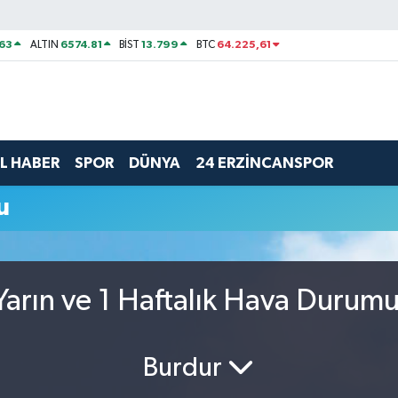
63
6574.81
13.799
64.225,61
ALTIN
BİST
BTC
L HABER
SPOR
DÜNYA
24 ERZİNCANSPOR
u
arın ve 1 Haftalık Hava Durum
Burdur