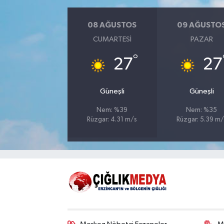
08 AĞUSTOS
09 AĞUSTO
CUMARTESI
PAZAR
°
27
27
Güneşli
Güneşli
Nem: %39
Nem: %35
Rüzgar: 4.31 m/s
Rüzgar: 5.39 m/