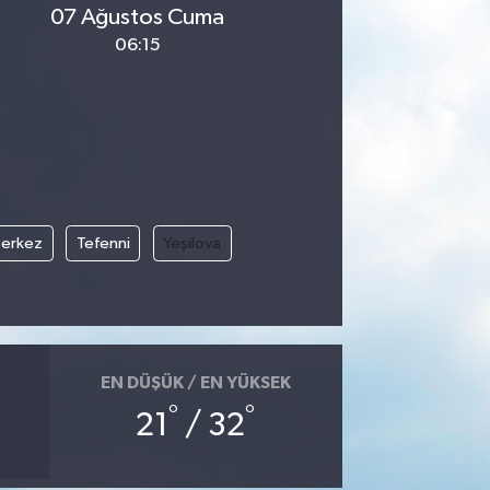
07 Ağustos Cuma
06:15
erkez
Tefenni
Yeşilova
EN DÜŞÜK / EN YÜKSEK
°
°
21
/ 32