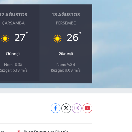
12 AĞUSTOS
13 AĞUSTOS
ÇARŞAMBA
PERŞEMBE
°
°
27
26
Güneşli
Güneşli
Nem: %35
Nem: %34
Rüzgar: 6.19 m/s
Rüzgar: 8.69 m/s