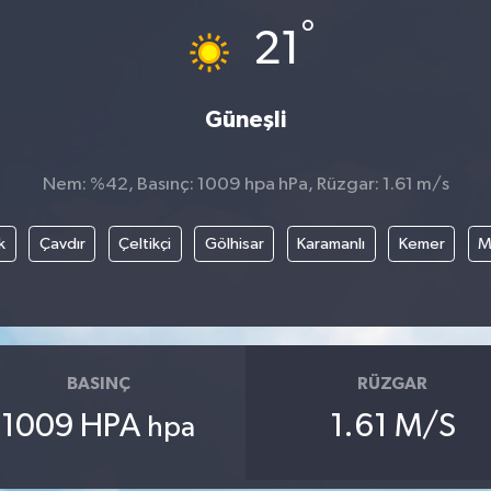
°
21
Güneşli
Nem: %42, Basınç: 1009 hpa hPa, Rüzgar: 1.61 m/s
k
Çavdır
Çeltikçi
Gölhisar
Karamanlı
Kemer
M
BASINÇ
RÜZGAR
1009 HPA
1.61 M/S
hpa