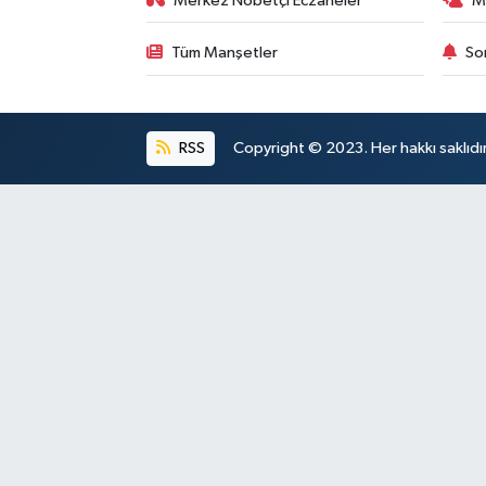
Merkez Nöbetçi Eczaneler
M
Tüm Manşetler
So
RSS
Copyright © 2023. Her hakkı saklıdı