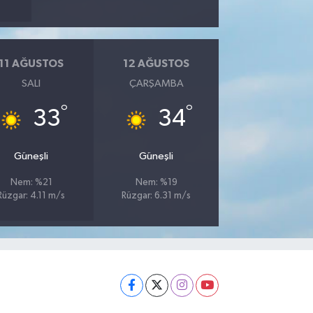
11 AĞUSTOS
12 AĞUSTOS
SALI
ÇARŞAMBA
°
°
33
34
Güneşli
Güneşli
Nem: %21
Nem: %19
Rüzgar: 4.11 m/s
Rüzgar: 6.31 m/s