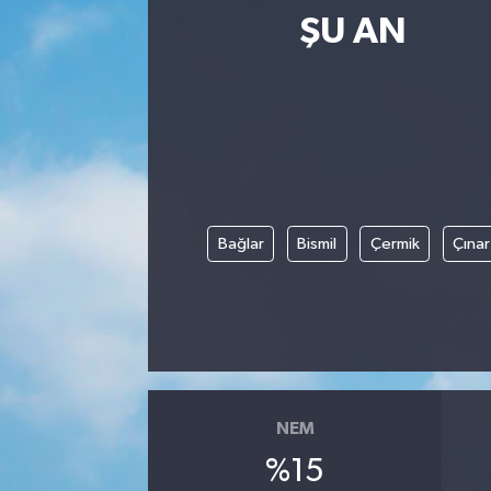
ŞU AN
Bağlar
Bismil
Çermik
Çınar
NEM
%15