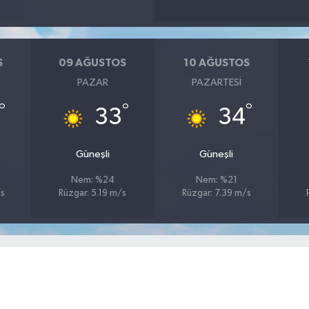
S
09 AĞUSTOS
10 AĞUSTOS
PAZAR
PAZARTESI
°
°
°
33
34
Güneşli
Güneşli
Nem: %24
Nem: %21
/s
Rüzgar: 5.19 m/s
Rüzgar: 7.39 m/s