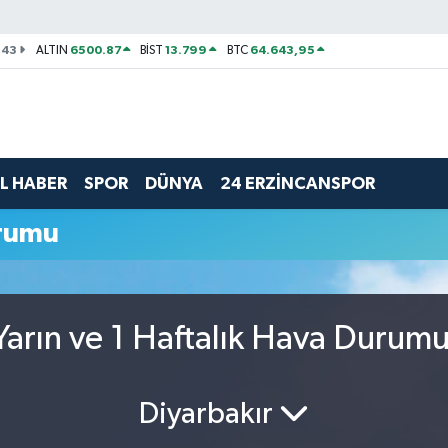
143
6500.87
13.799
64.643,95
ALTIN
BİST
BTC
L HABER
SPOR
DÜNYA
24 ERZİNCANSPOR
urumu
arın ve 1 Haftalık Hava Durum
Diyarbakır