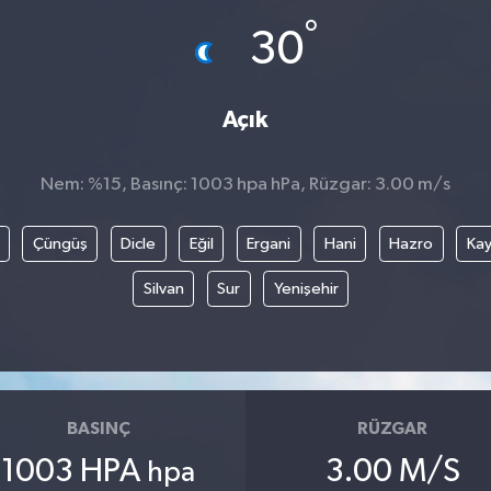
°
30
Açık
Nem: %15, Basınç: 1003 hpa hPa, Rüzgar: 3.00 m/s
Çüngüş
Dicle
Eğil
Ergani
Hani
Hazro
Kay
Silvan
Sur
Yenişehir
BASINÇ
RÜZGAR
1003 HPA
3.00 M/S
hpa