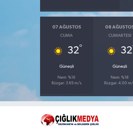
07 AĞUSTOS
08 AĞUSTO
CUMA
CUMARTESI
°
32
32
Güneşli
Güneşli
Nem: %16
Nem: %18
Rüzgar: 3.69 m/s
Rüzgar: 4.00 m