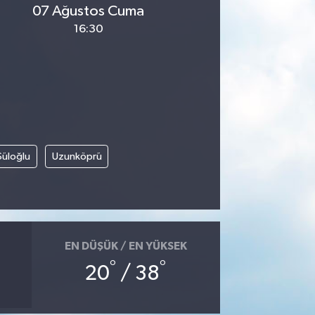
07 Ağustos Cuma
16:30
Süloğlu
Uzunköprü
EN DÜŞÜK / EN YÜKSEK
°
°
20
/ 38