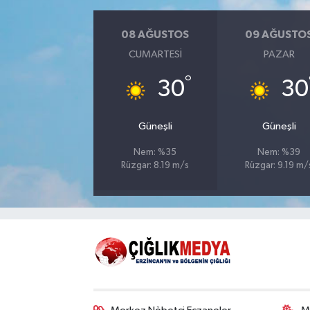
08 AĞUSTOS
09 AĞUSTO
CUMARTESI
PAZAR
°
30
30
Güneşli
Güneşli
Nem: %35
Nem: %39
Rüzgar: 8.19 m/s
Rüzgar: 9.19 m/