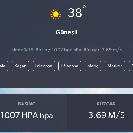
°
38
Güneşli
Nem: %16, Basınç: 1007 hpa hPa, Rüzgar: 3.69 m/s
ala
Keşan
Lalapaşa
Lâlapaşa
Meriç
Merkez
BASINÇ
RÜZGAR
1007 HPA
3.69 M/S
hpa