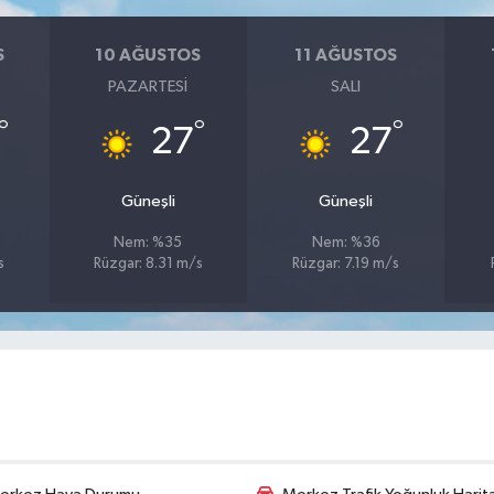
S
10 AĞUSTOS
11 AĞUSTOS
PAZARTESI
SALI
°
°
°
27
27
Güneşli
Güneşli
Nem: %35
Nem: %36
s
Rüzgar: 8.31 m/s
Rüzgar: 7.19 m/s