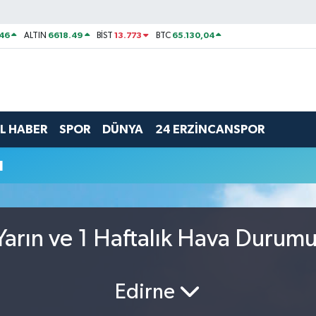
46
6618.49
13.773
65.130,04
ALTIN
BİST
BTC
L HABER
SPOR
DÜNYA
24 ERZİNCANSPOR
u
arın ve 1 Haftalık Hava Durum
Edirne