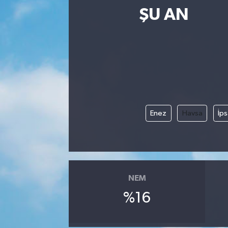
ŞU AN
Enez
Havsa
İps
NEM
%16