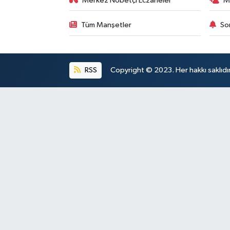
Merkez Nöbetçi Eczaneler
M
Tüm Manşetler
So
RSS
Copyright © 2023. Her hakkı saklıdı