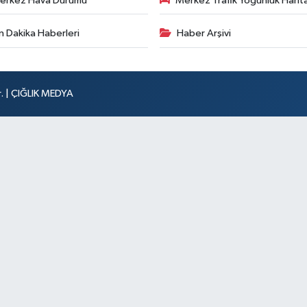
erkez Hava Durumu
Merkez Trafik Yoğunluk Harita
n Dakika Haberleri
Haber Arşivi
r. | ÇIĞLIK MEDYA