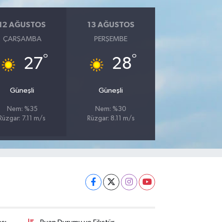
12 AĞUSTOS
13 AĞUSTOS
ÇARŞAMBA
PERŞEMBE
°
°
27
28
Güneşli
Güneşli
Nem: %35
Nem: %30
Rüzgar: 7.11 m/s
Rüzgar: 8.11 m/s