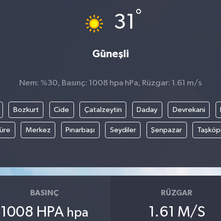
°
31
Güneşli
Nem: %30, Basınç: 1008 hpa hPa, Rüzgar: 1.61 m/s
Bozkurt
Cide
Çatalzeytin
Daday
Devrekani
üre
Merkez
Pınarbaşı
Seydiler
Şenpazar
Taşköp
BASINÇ
RÜZGAR
1008 HPA
1.61 M/S
hpa