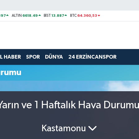
897
6618.49
13.887
64.360,53
ALTIN
BİST
BTC
L HABER
SPOR
DÜNYA
24 ERZİNCANSPOR
urumu
arın ve 1 Haftalık Hava Durum
Kastamonu