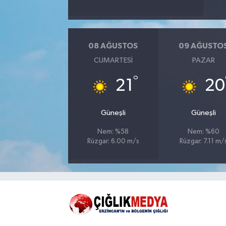
08 AĞUSTOS
09 AĞUSTO
CUMARTESI
PAZAR
°
21
20
Güneşli
Güneşli
Nem: %58
Nem: %60
Rüzgar: 6.00 m/s
Rüzgar: 7.11 m/