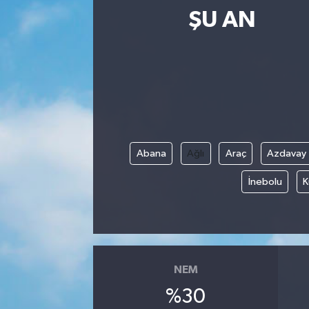
ŞU AN
Abana
Ağlı
Araç
Azdavay
İnebolu
K
NEM
%30