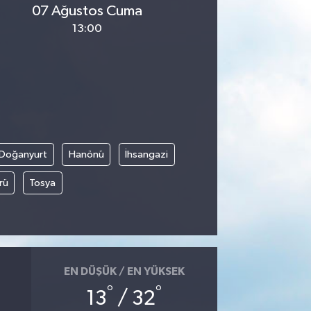
07 Ağustos Cuma
13:00
Doğanyurt
Hanönü
İhsangazi
rü
Tosya
EN DÜŞÜK / EN YÜKSEK
°
°
13
/ 32