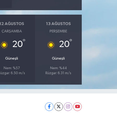
12 AĞUSTOS
13 AĞUSTOS
ÇARŞAMBA
PERŞEMBE
°
°
20
20
Güneşli
Güneşli
Nem: %57
Nem: %44
üzgar: 6.50 m/s
Rüzgar: 6.31 m/s