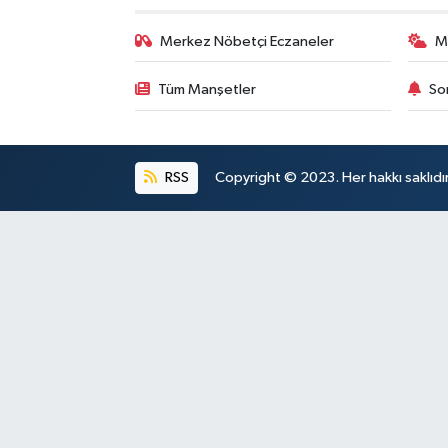
Merkez Nöbetçi Eczaneler
M
Tüm Manşetler
So
RSS
Copyright © 2023. Her hakkı saklıdı