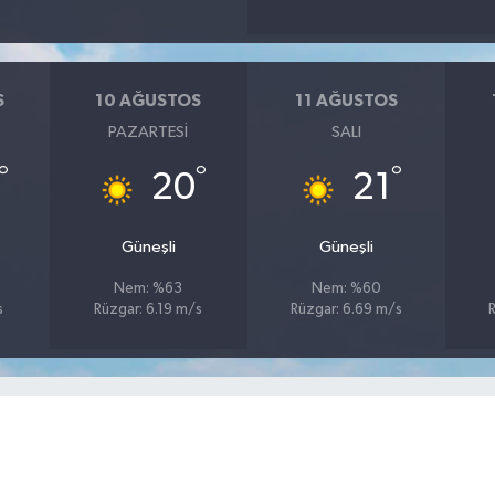
S
10 AĞUSTOS
11 AĞUSTOS
PAZARTESI
SALI
°
°
°
20
21
Güneşli
Güneşli
Nem: %63
Nem: %60
s
Rüzgar: 6.19 m/s
Rüzgar: 6.69 m/s
R