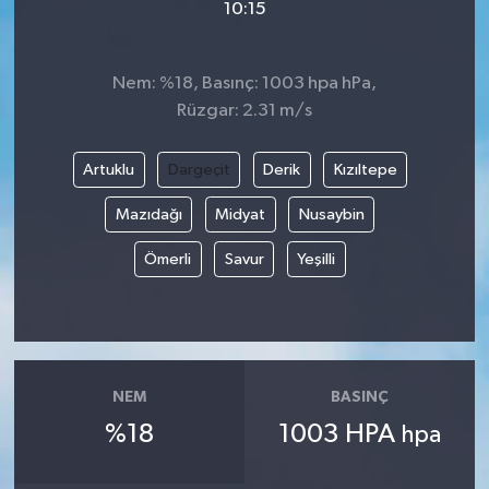
10:15
Nem: %18, Basınç: 1003 hpa hPa,
Rüzgar: 2.31 m/s
Artuklu
Dargeçit
Derik
Kızıltepe
Mazıdağı
Midyat
Nusaybin
Ömerli
Savur
Yeşilli
NEM
BASINÇ
%18
1003 HPA
hpa