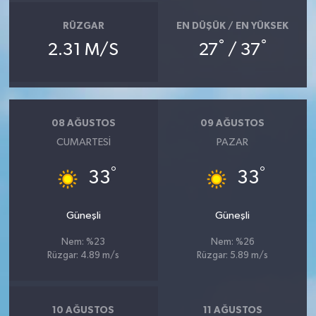
RÜZGAR
EN DÜŞÜK / EN YÜKSEK
°
°
2.31 M/S
27
/ 37
08 AĞUSTOS
09 AĞUSTOS
CUMARTESI
PAZAR
°
°
33
33
Güneşli
Güneşli
Nem: %23
Nem: %26
Rüzgar: 4.89 m/s
Rüzgar: 5.89 m/s
10 AĞUSTOS
11 AĞUSTOS