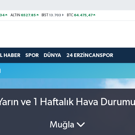
534
6527.85
13.703
64.475,47
ALTIN
BİST
BTC
L HABER
SPOR
DÜNYA
24 ERZİNCANSPOR
u
arın ve 1 Haftalık Hava Durum
Muğla