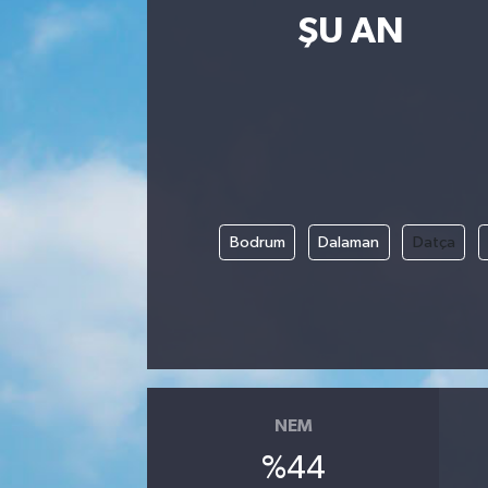
ŞU AN
Bodrum
Dalaman
Datça
NEM
%44