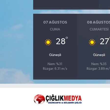
07 AĞUSTOS
08 AĞUSTO
CUMA
CUMARTESI
°
28
27
Güneşli
Güneşli
Nem: %31
Nem: %35
Rüzgar: 6.31 m/s
Rüzgar: 3.89 m/