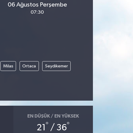
06 Ağustos Perşembe
07:30
Milas
Ortaca
Seydikemer
EN DÜŞÜK / EN YÜKSEK
°
°
21
/ 36