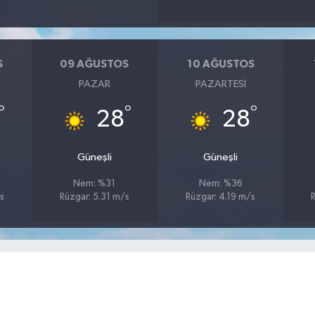
S
09 AĞUSTOS
10 AĞUSTOS
PAZAR
PAZARTESI
°
°
°
28
28
Güneşli
Güneşli
Nem: %31
Nem: %36
s
Rüzgar: 5.31 m/s
Rüzgar: 4.19 m/s