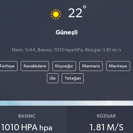
°
22
Güneşli
Nem: %44, Basınç: 1010 hpa hPa, Rüzgar: 1.81 m/s
Fethiye
Kavaklıdere
Köyceğiz
Marmaris
Menteşe
Ula
Yatağan
BASINÇ
RÜZGAR
1010 HPA
1.81 M/S
hpa