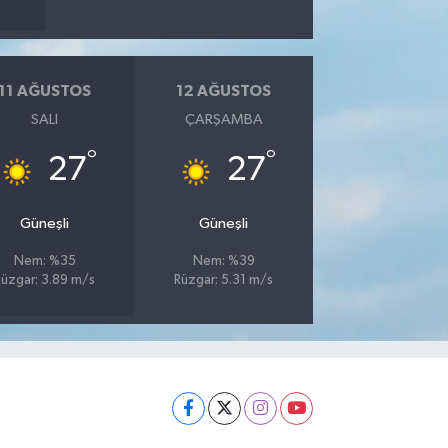
11 AĞUSTOS
12 AĞUSTOS
SALI
ÇARŞAMBA
°
°
27
27
Güneşli
Güneşli
Nem: %35
Nem: %39
Rüzgar: 3.89 m/s
Rüzgar: 5.31 m/s