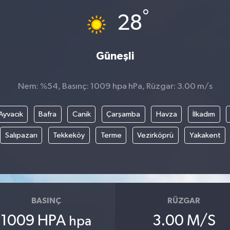
°
28
Güneşli
Nem: %54, Basınç: 1009 hpa hPa, Rüzgar: 3.00 m/s
Ayvacık
Bafra
Canik
Çarşamba
Havza
İlkadım
Salıpazarı
Tekkeköy
Terme
Vezirköprü
Yakakent
BASINÇ
RÜZGAR
1009 HPA
3.00 M/S
hpa