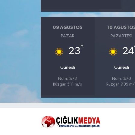
09 AĞUSTOS
10 AĞUSTO
PAZAR
PAZARTESI
°
23
24
Güneşli
Güneşli
Nem: %73
Nem: %70
Rüzgar: 5.11 m/s
Rüzgar: 7.39 m/