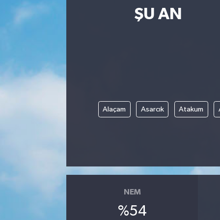
ŞU AN
Alaçam
Asarcık
Atakum
NEM
%54