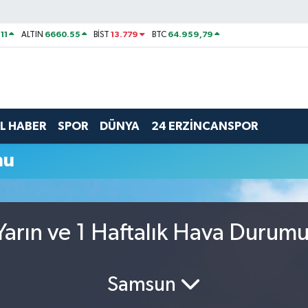
11
6660.55
13.779
64.959,79
ALTIN
BİST
BTC
L HABER
SPOR
DÜNYA
24 ERZİNCANSPOR
mu
arın ve 1 Haftalık Hava Durum
Samsun