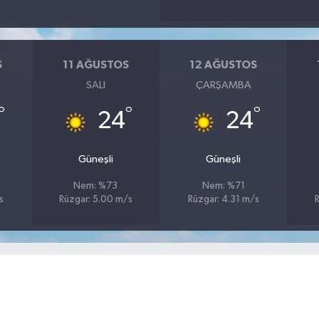
S
11 AĞUSTOS
12 AĞUSTOS
SALI
ÇARŞAMBA
°
°
°
24
24
Güneşli
Güneşli
Nem: %73
Nem: %71
s
Rüzgar: 5.00 m/s
Rüzgar: 4.31 m/s