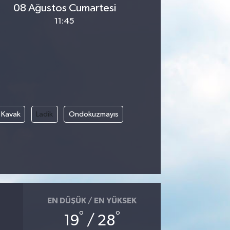
08 Ağustos Cumartesi
11:45
Kavak
Ladik
Ondokuzmayıs
EN DÜŞÜK / EN YÜKSEK
°
°
19
/ 28