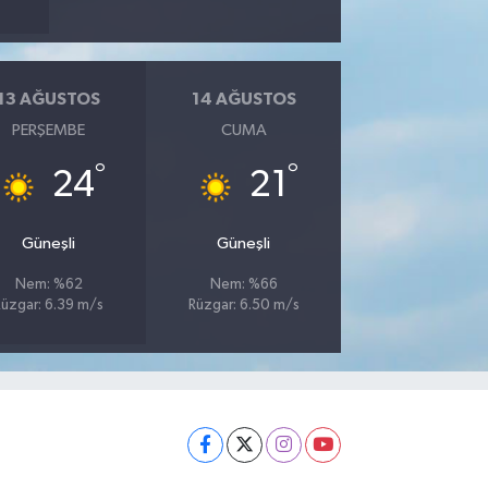
13 AĞUSTOS
14 AĞUSTOS
PERŞEMBE
CUMA
°
°
24
21
Güneşli
Güneşli
Nem: %62
Nem: %66
Rüzgar: 6.39 m/s
Rüzgar: 6.50 m/s