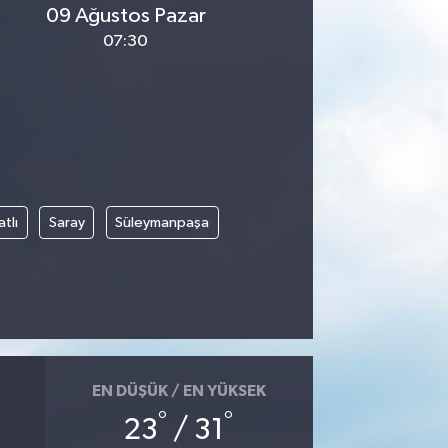
09 Ağustos Pazar
07:30
tlı
Saray
Süleymanpaşa
EN DÜŞÜK / EN YÜKSEK
°
°
23
/ 31