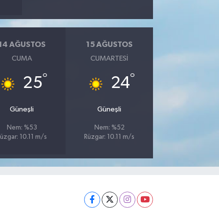
14 AĞUSTOS
15 AĞUSTOS
CUMA
CUMARTESI
°
°
25
24
Güneşli
Güneşli
Nem: %53
Nem: %52
üzgar: 10.11 m/s
Rüzgar: 10.11 m/s