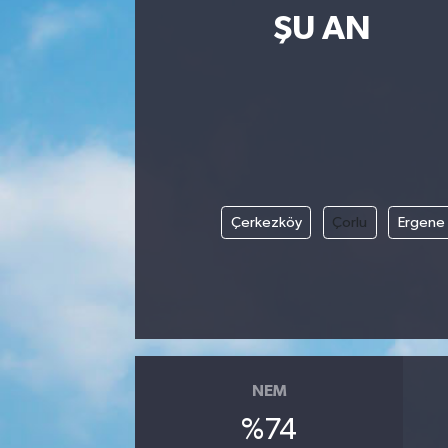
ŞU AN
Çerkezköy
Çorlu
Ergene
NEM
%74