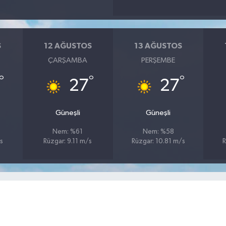
S
12 AĞUSTOS
13 AĞUSTOS
ÇARŞAMBA
PERŞEMBE
°
°
°
27
27
Güneşli
Güneşli
Nem: %61
Nem: %58
s
Rüzgar: 9.11 m/s
Rüzgar: 10.81 m/s
R