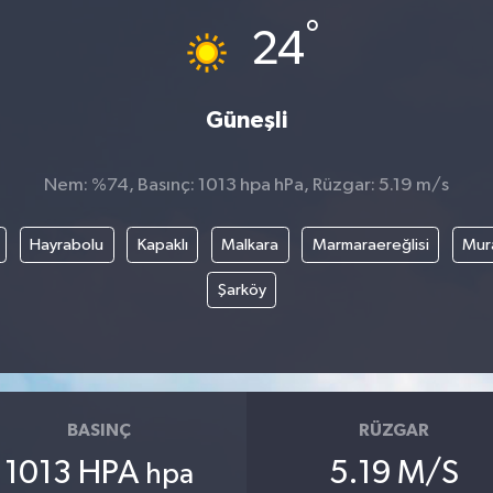
°
24
Güneşli
Nem: %74, Basınç: 1013 hpa hPa, Rüzgar: 5.19 m/s
Hayrabolu
Kapaklı
Malkara
Marmaraereğlisi
Mura
Şarköy
BASINÇ
RÜZGAR
1013 HPA
5.19 M/S
hpa