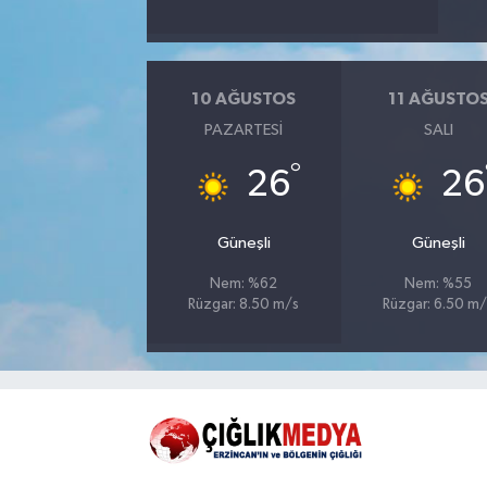
10 AĞUSTOS
11 AĞUSTO
PAZARTESI
SALI
°
26
26
Güneşli
Güneşli
Nem: %62
Nem: %55
Rüzgar: 8.50 m/s
Rüzgar: 6.50 m/