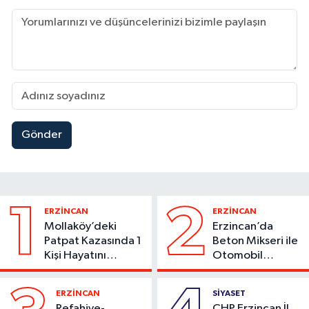
Gönder
1
2
ERZİNCAN
ERZİNCAN
Mollaköy’deki
Erzincan’da
Patpat Kazasında 1
Beton Mikseri ile
Kişi Hayatını
Otomobil
Kaybetti
Çarpıştı
ERZİNCAN
SİYASET
Refahiye-
CHP Erzincan İl