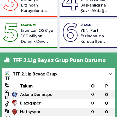
3
4
Erzincan
Başkanlığı’na
Karayolunda
Şevki Akdağ
Kaza: Otomobil
Atandı!
Şarampole Uçtu,
5
6
EKONOMİ
SİYASET
2 Kişi Yaralandı
Erzincan OSB'ye
YENİ Parti
100 Milyon
Erzincan'da
Dolarlık Dev
Kurucu İl ve
Yatırım: Bin Kişiye
Merkez İlçe
İstihdam
Başkanlarını
Hedefleniyor
Açıkladı
TFF 2.Lig Beyaz Grup Puan Durumu
TFF 2.Lig Beyaz Grup
#
Takım
O
P
1
Adana Demirspor
0
0
2
Elazığspor
0
0
3
Hatayspor
0
0