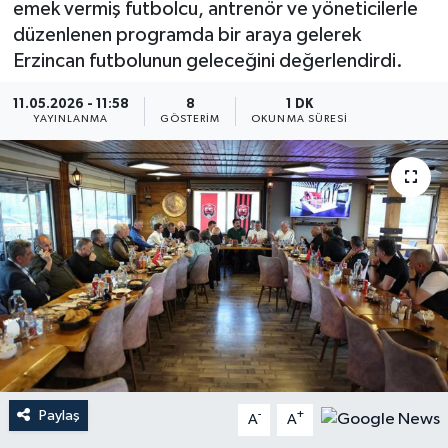
emek vermiş futbolcu, antrenör ve yöneticilerle
düzenlenen programda bir araya gelerek
Erzincan futbolunun geleceğini değerlendirdi.
11.05.2026 - 11:58
8
1 DK
YAYINLANMA
GÖSTERIM
OKUNMA SÜRESI
Paylaş
-
+
A
A