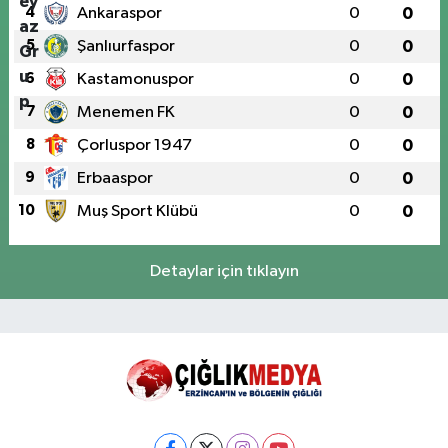
4
Ankaraspor
0
0
5
Şanlıurfaspor
0
0
6
Kastamonuspor
0
0
7
Menemen FK
0
0
8
Çorluspor 1947
0
0
9
Erbaaspor
0
0
10
Muş Sport Klübü
0
0
Detaylar için tıklayın