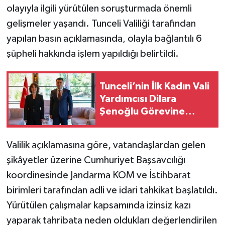
olayıyla ilgili yürütülen soruşturmada önemli
gelişmeler yaşandı. Tunceli Valiliği tarafından
yapılan basın açıklamasında, olayla bağlantılı 6
şüpheli hakkında işlem yapıldığı belirtildi.
Tunceli’nin İlk Kadın Vali
Yardımcısı Dilara
Şenoğlu Görevine
Başladı
Valilik açıklamasına göre, vatandaşlardan gelen
şikâyetler üzerine Cumhuriyet Başsavcılığı
koordinesinde Jandarma KOM ve İstihbarat
birimleri tarafından adli ve idari tahkikat başlatıldı.
Yürütülen çalışmalar kapsamında izinsiz kazı
yaparak tahribata neden oldukları değerlendirilen