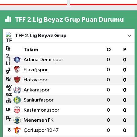
Kaza: Otomobil
Şarampole Uçtu,
2 Kişi Yaralandı
TFF 2.Lig Beyaz Grup Puan Durumu
TFF 2.Lig Beyaz Grup
#
Takım
O
P
1
Adana Demirspor
0
0
2
Elazığspor
0
0
3
Hatayspor
0
0
4
Ankaraspor
0
0
5
Şanlıurfaspor
0
0
6
Kastamonuspor
0
0
7
Menemen FK
0
0
8
Çorluspor 1947
0
0