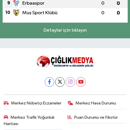
9
Erbaaspor
0
0
10
Muş Sport Klübü
0
0
Detaylar için tıklayın
Merkez Nöbetçi Eczaneler
Merkez Hava Durumu
Merkez Trafik Yoğunluk
Puan Durumu ve Fikstür
Haritası