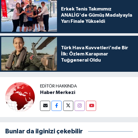
Erkek Tenis Takımımız
ANALİG'de Gümüş Madalyayla
Yarı Finale Yükseldi
Türk Hava Kuvvetleri'nde Bir
İlk: Özlem Karapınar
Tuğgeneral Oldu
EDITÖR HAKKINDA
Haber Merkezi
Bunlar da ilginizi çekebilir