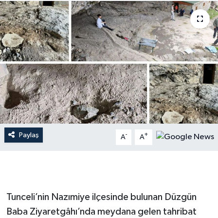
Paylaş
-
+
A
A
Tunceli’nin Nazımiye ilçesinde bulunan Düzgün
Baba Ziyaretgâhı’nda meydana gelen tahribat