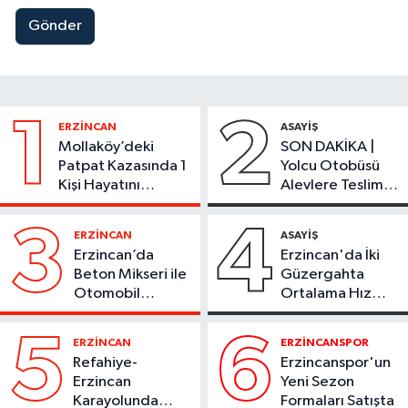
Gönder
1
2
ERZİNCAN
ASAYİŞ
Mollaköy’deki
SON DAKİKA |
Patpat Kazasında 1
Yolcu Otobüsü
Kişi Hayatını
Alevlere Teslim
Kaybetti
Oldu
3
4
ERZİNCAN
ASAYİŞ
Erzincan’da
Erzincan'da İki
Beton Mikseri ile
Güzergahta
Otomobil
Ortalama Hız
Çarpıştı
Denetimi 1
Ağustos'ta
5
6
ERZİNCAN
ERZİNCANSPOR
Başlıyor
Refahiye-
Erzincanspor'un
Erzincan
Yeni Sezon
Karayolunda
Formaları Satışta