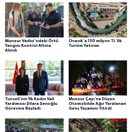
Munzur Vadisi'ndeki Örtü
Ovacık'a 150 milyon TL'lik
Yangını Kontrol Altına
Turizm Yatırımı
Alındı
Tunceli’nin İlk Kadın Vali
Munzur Çayı’na Düşen
Yardımcısı Dilara Şenoğlu
Otomobilde Ağır Yaralanan
Görevine Başladı
Genç Yaşamını Yitirdi