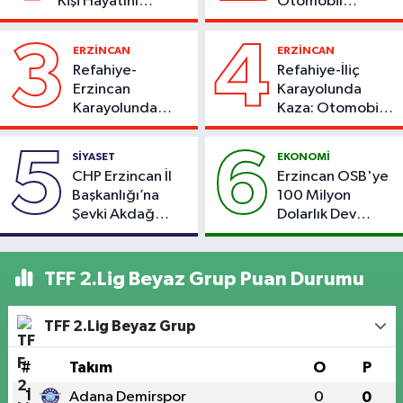
Kişi Hayatını
Otomobil
Kaybetti
Çarpıştı
3
4
ERZİNCAN
ERZİNCAN
Refahiye-
Refahiye-İliç
Erzincan
Karayolunda
Karayolunda
Kaza: Otomobil
Kaza: Otomobil
Yoldan Çıktı, 6
Şarampole Uçtu,
Kişi Yaralandı
5
6
SİYASET
EKONOMİ
2 Kişi Yaralandı
CHP Erzincan İl
Erzincan OSB'ye
Başkanlığı’na
100 Milyon
Şevki Akdağ
Dolarlık Dev
Atandı!
Yatırım: Bin Kişiye
İstihdam
Hedefleniyor
TFF 2.Lig Beyaz Grup Puan Durumu
TFF 2.Lig Beyaz Grup
#
Takım
O
P
1
Adana Demirspor
0
0