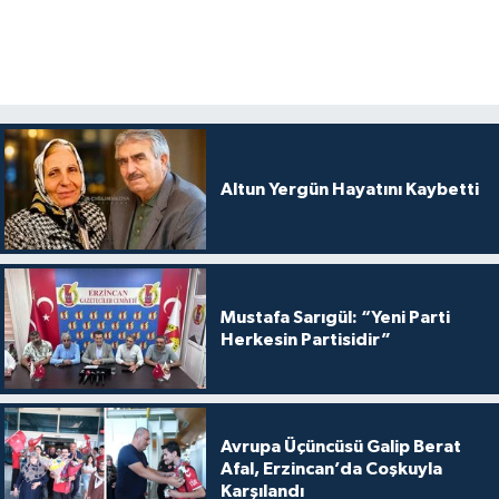
Altun Yergün Hayatını Kaybetti
Mustafa Sarıgül: “Yeni Parti
Herkesin Partisidir”
Avrupa Üçüncüsü Galip Berat
Afal, Erzincan’da Coşkuyla
Karşılandı