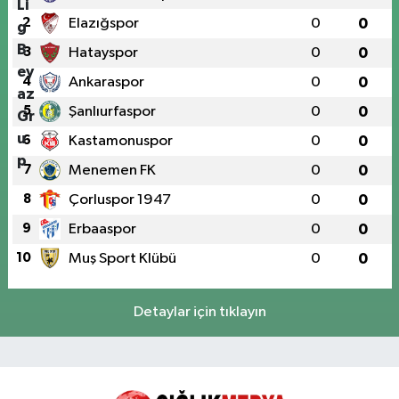
2
Elazığspor
0
0
3
Hatayspor
0
0
4
Ankaraspor
0
0
5
Şanlıurfaspor
0
0
6
Kastamonuspor
0
0
7
Menemen FK
0
0
8
Çorluspor 1947
0
0
9
Erbaaspor
0
0
10
Muş Sport Klübü
0
0
Detaylar için tıklayın