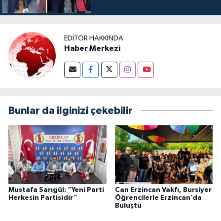
EDITÖR HAKKINDA
Haber Merkezi
Bunlar da ilginizi çekebilir
Mustafa Sarıgül: “Yeni Parti
Can Erzincan Vakfı, Bursiyer
Herkesin Partisidir”
Öğrencilerle Erzincan’da
Buluştu