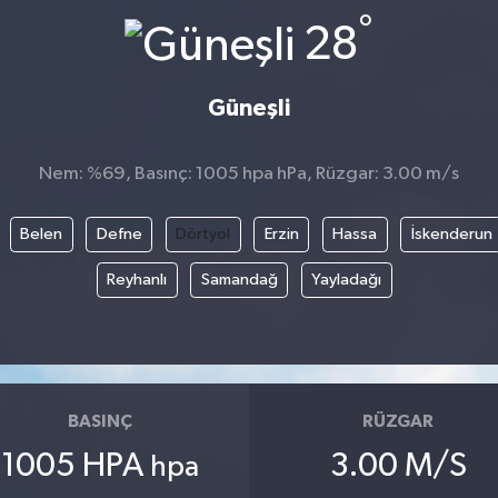
°
28
Güneşli
Nem: %69, Basınç: 1005 hpa hPa, Rüzgar: 3.00 m/s
Belen
Defne
Dörtyol
Erzin
Hassa
İskenderun
Reyhanlı
Samandağ
Yayladağı
BASINÇ
RÜZGAR
1005 HPA
3.00 M/S
hpa