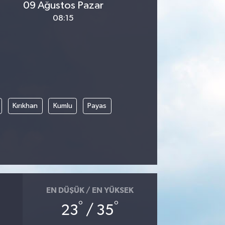
09 Ağustos Pazar
08:15
Kırıkhan
Kumlu
Payas
EN DÜŞÜK / EN YÜKSEK
°
°
23
/ 35