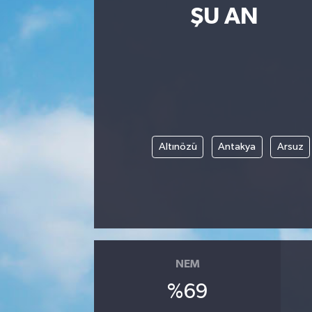
ŞU AN
Altınözü
Antakya
Arsuz
NEM
%69