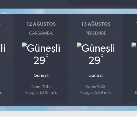
S
12 AĞUSTOS
13 AĞUSTOS
ÇARŞAMBA
PERŞEMBE
°
°
29
29
Güneşli
Güneşli
Nem: %45
Nem: %43
s
Rüzgar: 6.00 m/s
Rüzgar: 5.89 m/s
R