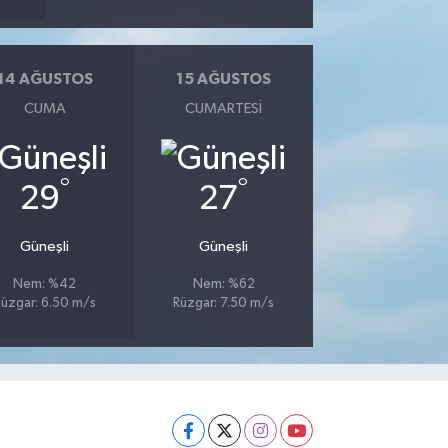
14 AĞUSTOS
15 AĞUSTOS
CUMA
CUMARTESI
°
°
29
27
Güneşli
Güneşli
Nem: %42
Nem: %62
üzgar: 6.50 m/s
Rüzgar: 7.50 m/s