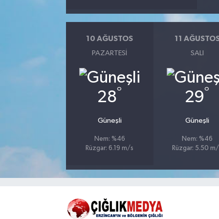
10 AĞUSTOS
11 AĞUSTO
PAZARTESI
SALI
°
°
28
29
Güneşli
Güneşli
Nem: %46
Nem: %46
Rüzgar: 6.19 m/s
Rüzgar: 5.50 m/