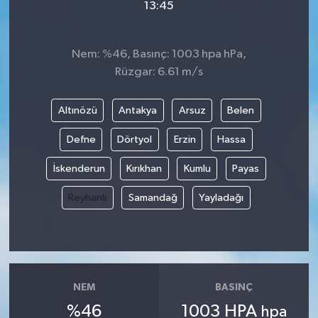
13:45
Nem: %46, Basınç: 1003 hpa hPa,
Rüzgar: 6.61 m/s
Altınözü
Antakya
Arsuz
Belen
Defne
Dörtyol
Erzin
Hassa
İskenderun
Kırıkhan
Kumlu
Payas
Reyhanlı
Samandağ
Yayladağı
NEM
BASINÇ
%46
1003 HPA
hpa