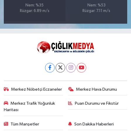
Nem: %35
Nem: %53
Rüzgar: 6.89 m/s
Rüzgar: 7.11 m/s
Merkez Nöbetçi Eczaneler
Merkez Hava Durumu
Merkez Trafik Yoğunluk
Puan Durumu ve Fikstür
Haritası
Tüm Manşetler
Son Dakika Haberleri