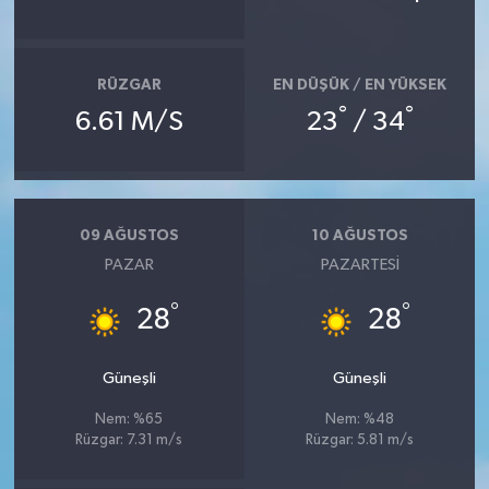
RÜZGAR
EN DÜŞÜK / EN YÜKSEK
°
°
6.61 M/S
23
/ 34
09 AĞUSTOS
10 AĞUSTOS
PAZAR
PAZARTESI
°
°
28
28
Güneşli
Güneşli
Nem: %65
Nem: %48
Rüzgar: 7.31 m/s
Rüzgar: 5.81 m/s