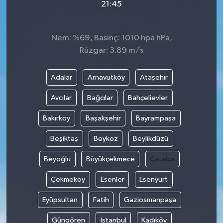
21:45
Nem: %69, Basınç: 1010 hpa hPa,
Rüzgar: 3.89 m/s
Adalar
Arnavutköy
Ataşehir
Avcılar
Bağcılar
Bahçelievler
Bakırköy
Başakşehir
Bayrampaşa
Beşiktaş
Beykoz
Beylikdüzü
Beyoğlu
Büyükçekmece
Çatalca
Çekmeköy
Esenler
Esenyurt
Eyüpsultan
Fatih
Gaziosmanpaşa
Güngören
Istanbul
Kadıköy