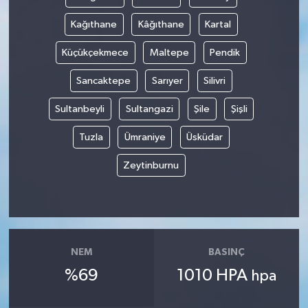
Kağıthane
Kâğıthane
Kartal
Küçükçekmece
Maltepe
Pendik
Sancaktepe
Sarıyer
Silivri
Sultanbeyli
Sultangazi
Şile
Şişli
Tuzla
Ümraniye
Üsküdar
Zeytinburnu
NEM
BASINÇ
%69
1010 HPA
hpa