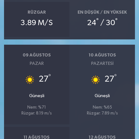
RÜZGAR
EN DÜŞÜK / EN YÜKSEK
°
°
3.89 M/S
24
/ 30
09 AĞUSTOS
10 AĞUSTOS
PAZAR
PAZARTESI
°
°
27
27
Güneşli
Güneşli
Nem: %71
Nem: %65
Rüzgar: 8.19 m/s
Rüzgar: 7.89 m/s
11 AĞUSTOS
12 AĞUSTOS