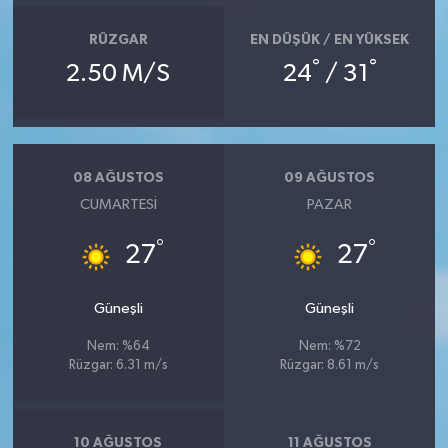
RÜZGAR
EN DÜŞÜK / EN YÜKSEK
°
°
2.50 M/S
24
/ 31
08 AĞUSTOS
09 AĞUSTOS
CUMARTESI
PAZAR
°
°
27
27
Güneşli
Güneşli
Nem: %64
Nem: %72
Rüzgar: 6.31 m/s
Rüzgar: 8.61 m/s
10 AĞUSTOS
11 AĞUSTOS