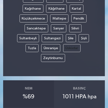
Kağıthane
Kâğıthane
Kartal
Küçükçekmece
Maltepe
Pendik
Sancaktepe
Sarıyer
Silivri
Sultanbeyli
Sultangazi
Şile
Şişli
Tuzla
Ümraniye
Üsküdar
Zeytinburnu
NEM
BASINÇ
%69
1011 HPA
hpa