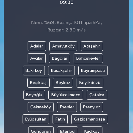
09:30
Nem: %69, Basınç: 1011 hpa hPa,
Rüzgar: 2.50 m/s
Adalar
Arnavutköy
Ataşehir
Avcılar
Bağcılar
Bahçelievler
Bakırköy
Başakşehir
Bayrampaşa
Beşiktaş
Beykoz
Beylikdüzü
Beyoğlu
Büyükçekmece
Çatalca
Çekmeköy
Esenler
Esenyurt
Eyüpsultan
Fatih
Gaziosmanpaşa
Güngören
Istanbul
Kadıköy