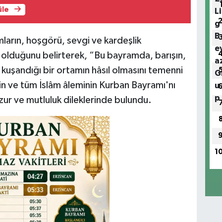
üle
mların, hoşgörü, sevgi ve kardeşlik
 olduğunu belirterek, “Bu bayramda, barışın,
 kuşandığı bir ortamın hâsıl olmasını temenni
zin ve tüm İslâm âleminin Kurban Bayramı'nı
zur ve mutluluk dileklerinde bulundu.
1