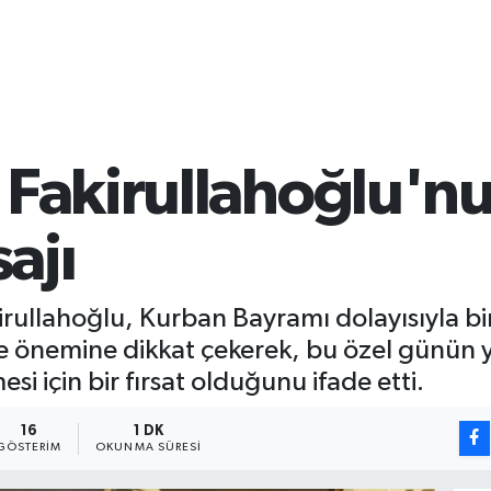
 Fakirullahoğlu'n
ajı
kirullahoğlu, Kurban Bayramı dolayısıyla b
 önemine dikkat çekerek, bu özel günün
si için bir fırsat olduğunu ifade etti.
16
1 DK
GÖSTERIM
OKUNMA SÜRESI