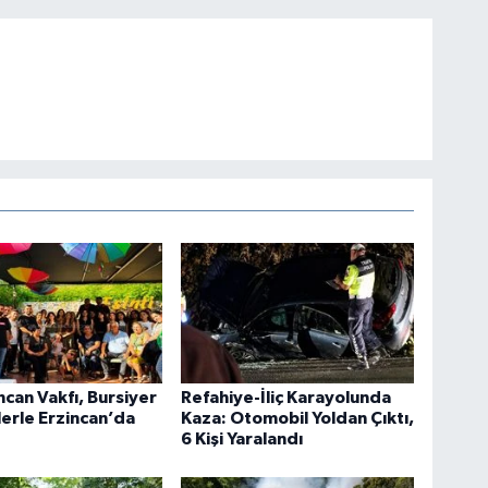
ncan Vakfı, Bursiyer
Refahiye-İliç Karayolunda
erle Erzincan’da
Kaza: Otomobil Yoldan Çıktı,
6 Kişi Yaralandı