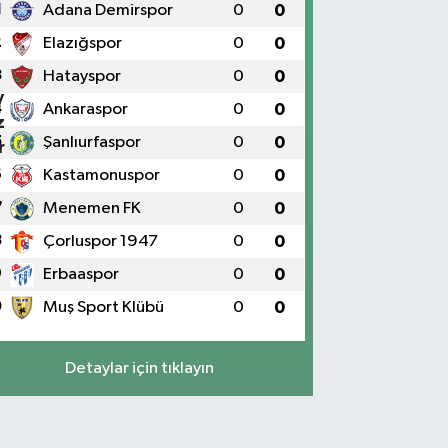
1
Adana Demirspor
0
0
2
Elazığspor
0
0
3
Hatayspor
0
0
4
Ankaraspor
0
0
5
Şanlıurfaspor
0
0
6
Kastamonuspor
0
0
7
Menemen FK
0
0
8
Çorluspor 1947
0
0
9
Erbaaspor
0
0
0
Muş Sport Klübü
0
0
Detaylar için tıklayın