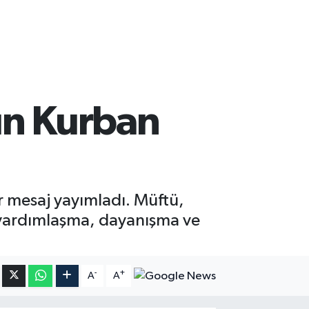
un Kurban
ir mesaj yayımladı. Müftü,
 yardımlaşma, dayanışma ve
-
+
A
A