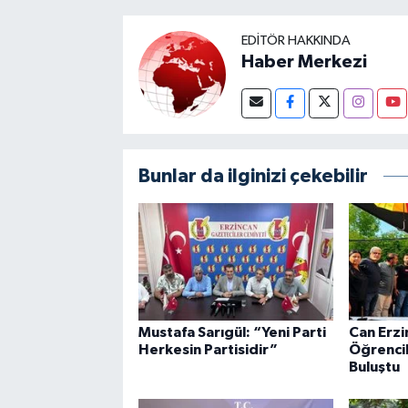
EDITÖR HAKKINDA
Haber Merkezi
Bunlar da ilginizi çekebilir
Mustafa Sarıgül: “Yeni Parti
Can Erzi
Herkesin Partisidir”
Öğrencil
Buluştu