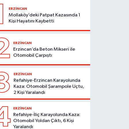
1
ERZİNCAN
Mollaköy’deki Patpat Kazasında 1
Kişi Hayatını Kaybetti
2
ERZİNCAN
Erzincan’da Beton Mikseri ile
Otomobil Çarpıştı
3
ERZİNCAN
Refahiye-Erzincan Karayolunda
Kaza: Otomobil Şarampole Uçtu,
2 Kişi Yaralandı
4
ERZİNCAN
Refahiye-İliç Karayolunda Kaza:
Otomobil Yoldan Çıktı, 6 Kişi
Yaralandı