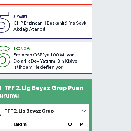
5
SİYASET
CHP Erzincan İl Başkanlığı’na Şevki
Akdağ Atandı!
6
EKONOMİ
Erzincan OSB'ye 100 Milyon
Dolarlık Dev Yatırım: Bin Kişiye
İstihdam Hedefleniyor
TFF 2.Lig Beyaz Grup Puan
urumu
TFF 2.Lig Beyaz Grup
#
Takım
O
P