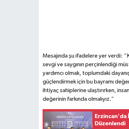
Mesajında şu ifadelere yer verdi: “K
sevgi ve saygının perçinlendiği müst
yardımcı olmak, toplumdaki dayanış
güçlendirmek için bu bayramı değer
ihtiyaç sahiplerine ulaştırırken, insa
değerinin farkında olmalıyız.”
Erzincan'da İ
Düzenlendi