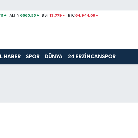
11
6660.55
13.779
64.944,08
ALTIN
BİST
BTC
L HABER
SPOR
DÜNYA
24 ERZİNCANSPOR