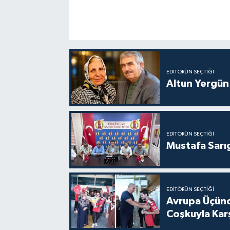
EDITÖRÜN SEÇTIĞI
Altun Yergün
EDITÖRÜN SEÇTIĞI
Mustafa Sarıg
EDITÖRÜN SEÇTIĞI
Avrupa Üçünc
Coşkuyla Karş