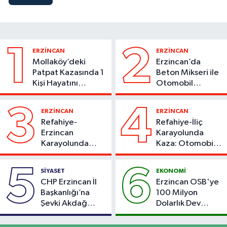
1
2
ERZİNCAN
ERZİNCAN
Mollaköy’deki
Erzincan’da
Patpat Kazasında 1
Beton Mikseri ile
Kişi Hayatını
Otomobil
Kaybetti
Çarpıştı
3
4
ERZİNCAN
ERZİNCAN
Refahiye-
Refahiye-İliç
Erzincan
Karayolunda
Karayolunda
Kaza: Otomobil
Kaza: Otomobil
Yoldan Çıktı, 6
Şarampole Uçtu,
Kişi Yaralandı
5
6
SİYASET
EKONOMİ
2 Kişi Yaralandı
CHP Erzincan İl
Erzincan OSB'ye
Başkanlığı’na
100 Milyon
Şevki Akdağ
Dolarlık Dev
Atandı!
Yatırım: Bin Kişiye
İstihdam