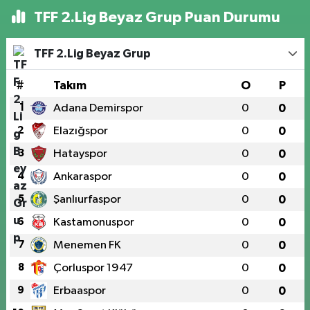
Hedefleniyor
TFF 2.Lig Beyaz Grup Puan Durumu
TFF 2.Lig Beyaz Grup
#
Takım
O
P
1
Adana Demirspor
0
0
2
Elazığspor
0
0
3
Hatayspor
0
0
4
Ankaraspor
0
0
5
Şanlıurfaspor
0
0
6
Kastamonuspor
0
0
7
Menemen FK
0
0
8
Çorluspor 1947
0
0
9
Erbaaspor
0
0