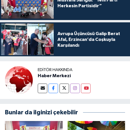
Mustafa Sarıgül: “Yeni Parti
Herkesin Partisidir”
Avrupa Üçüncüsü Galip Berat
Afal, Erzincan’da Coşkuyla
Karşılandı
EDITÖR HAKKINDA
Haber Merkezi
Bunlar da ilginizi çekebilir