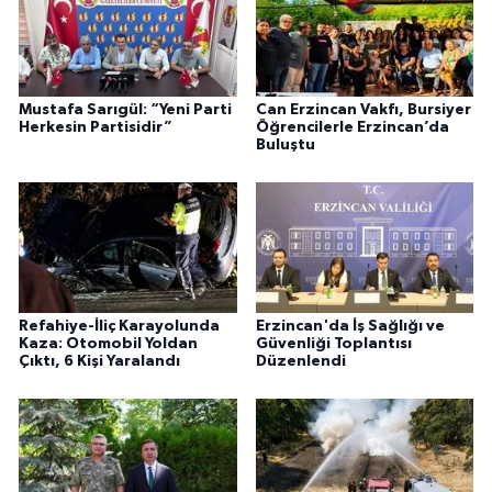
Mustafa Sarıgül: “Yeni Parti
Can Erzincan Vakfı, Bursiyer
Herkesin Partisidir”
Öğrencilerle Erzincan’da
Buluştu
Refahiye-İliç Karayolunda
Erzincan'da İş Sağlığı ve
Kaza: Otomobil Yoldan
Güvenliği Toplantısı
Çıktı, 6 Kişi Yaralandı
Düzenlendi