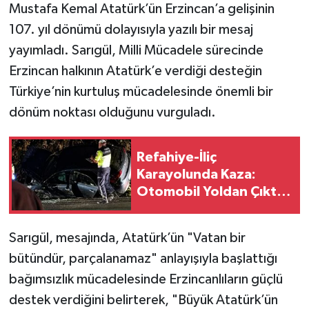
Mustafa Kemal Atatürk’ün Erzincan’a gelişinin
107. yıl dönümü dolayısıyla yazılı bir mesaj
yayımladı. Sarıgül, Milli Mücadele sürecinde
Erzincan halkının Atatürk’e verdiği desteğin
Türkiye’nin kurtuluş mücadelesinde önemli bir
dönüm noktası olduğunu vurguladı.
Refahiye-İliç
Karayolunda Kaza:
Otomobil Yoldan Çıktı,
6 Kişi Yaralandı
Sarıgül, mesajında, Atatürk’ün "Vatan bir
bütündür, parçalanamaz" anlayışıyla başlattığı
bağımsızlık mücadelesinde Erzincanlıların güçlü
destek verdiğini belirterek, "Büyük Atatürk’ün