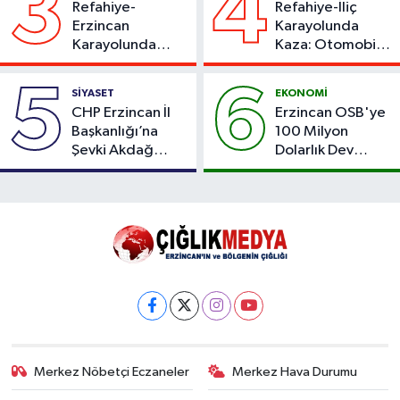
3
4
Refahiye-
Refahiye-İliç
Erzincan
Karayolunda
Karayolunda
Kaza: Otomobil
Kaza: Otomobil
Yoldan Çıktı, 6
Şarampole Uçtu,
Kişi Yaralandı
5
6
SİYASET
EKONOMİ
2 Kişi Yaralandı
CHP Erzincan İl
Erzincan OSB'ye
Başkanlığı’na
100 Milyon
Şevki Akdağ
Dolarlık Dev
Atandı!
Yatırım: Bin Kişiye
İstihdam
Hedefleniyor
Merkez Nöbetçi Eczaneler
Merkez Hava Durumu