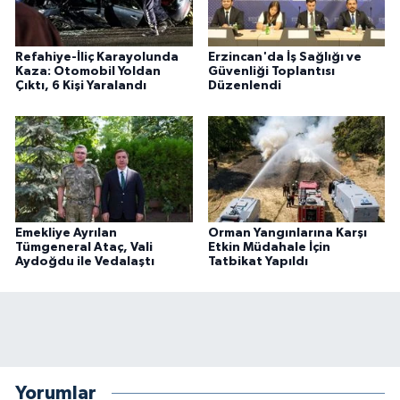
Refahiye-İliç Karayolunda
Erzincan'da İş Sağlığı ve
Kaza: Otomobil Yoldan
Güvenliği Toplantısı
Çıktı, 6 Kişi Yaralandı
Düzenlendi
Emekliye Ayrılan
Orman Yangınlarına Karşı
Tümgeneral Ataç, Vali
Etkin Müdahale İçin
Aydoğdu ile Vedalaştı
Tatbikat Yapıldı
Yorumlar