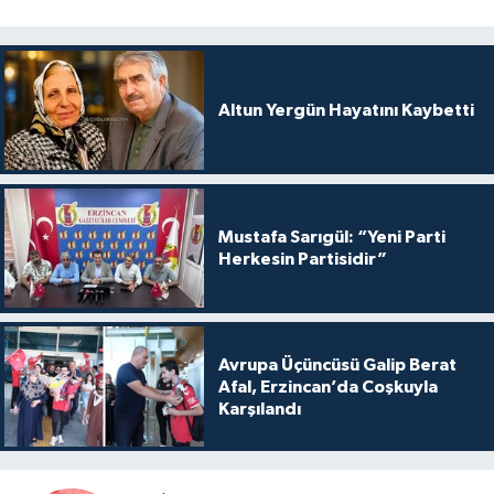
Altun Yergün Hayatını Kaybetti
Mustafa Sarıgül: “Yeni Parti
Herkesin Partisidir”
Avrupa Üçüncüsü Galip Berat
Afal, Erzincan’da Coşkuyla
Karşılandı