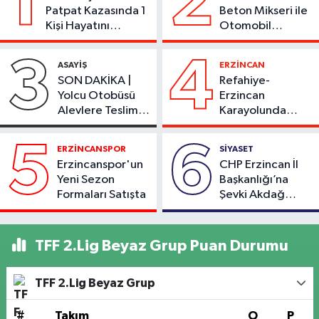
1
2
Patpat Kazasında 1
Beton Mikseri ile
Kişi Hayatını
Otomobil
Kaybetti
Çarpıştı
3
4
ASAYİŞ
ERZİNCAN
SON DAKİKA |
Refahiye-
Yolcu Otobüsü
Erzincan
Alevlere Teslim
Karayolunda
Oldu
Kaza: Otomobil
Şarampole Uçtu,
5
6
ERZİNCANSPOR
SİYASET
2 Kişi Yaralandı
Erzincanspor'un
CHP Erzincan İl
Yeni Sezon
Başkanlığı’na
Formaları Satışta
Şevki Akdağ
Atandı!
TFF 2.Lig Beyaz Grup Puan Durumu
TFF 2.Lig Beyaz Grup
#
Takım
O
P