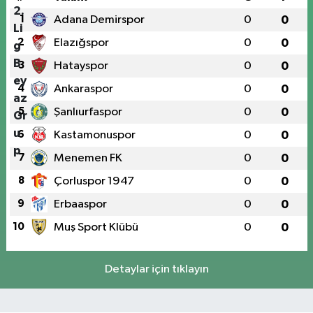
1
Adana Demirspor
0
0
2
Elazığspor
0
0
3
Hatayspor
0
0
4
Ankaraspor
0
0
5
Şanlıurfaspor
0
0
6
Kastamonuspor
0
0
7
Menemen FK
0
0
8
Çorluspor 1947
0
0
9
Erbaaspor
0
0
10
Muş Sport Klübü
0
0
Detaylar için tıklayın