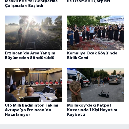
Mevkii’nde Yol Genişletme
ile Otomobil Çarpıştı
Çalışmaları Başladı
Erzincan'da Arsa Yangını
Kemaliye Ocak Köyü'nde
Büyümeden Söndürüldü
Birlik Cemi
U15 Milli Badminton Takımı
Mollaköy’deki Patpat
Avrupa'ya Erzincan'da
Kazasında 1 Kişi Hayatını
Hazırlanıyor
Kaybetti