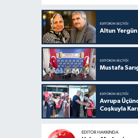
EDITÖRÜN SEÇTIĞI
Altun Yergün
EDITÖRÜN SEÇTIĞI
Mustafa Sarıg
EDITÖRÜN SEÇTIĞI
Avrupa Üçünc
Coşkuyla Karş
EDITÖR HAKKINDA