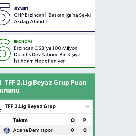
5
SİYASET
CHP Erzincan İl Başkanlığı’na Şevki
Akdağ Atandı!
6
EKONOMİ
Erzincan OSB'ye 100 Milyon
Dolarlık Dev Yatırım: Bin Kişiye
İstihdam Hedefleniyor
TFF 2.Lig Beyaz Grup Puan
urumu
TFF 2.Lig Beyaz Grup
#
Takım
O
P
1
Adana Demirspor
0
0