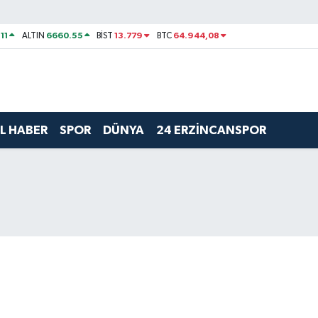
11
6660.55
13.779
64.944,08
ALTIN
BİST
BTC
L HABER
SPOR
DÜNYA
24 ERZİNCANSPOR