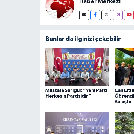
Haber Merkezi
Bunlar da ilginizi çekebilir
Mustafa Sarıgül: “Yeni Parti
Can Erzi
Herkesin Partisidir”
Öğrencil
Buluştu