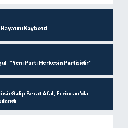
 Hayatını Kaybetti
ül: “Yeni Parti Herkesin Partisidir”
üsü Galip Berat Afal, Erzincan’da
ılandı