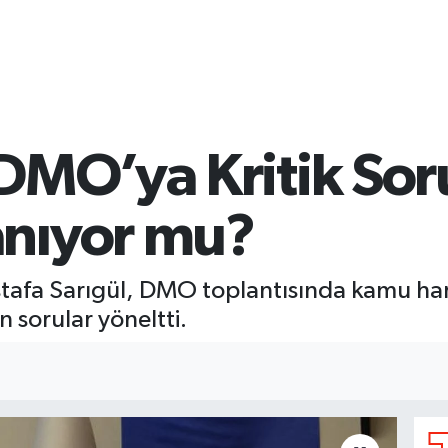
DMO’ya Kritik Soru
nıyor mu?
stafa Sarıgül, DMO toplantısında kamu har
n sorular yöneltti.