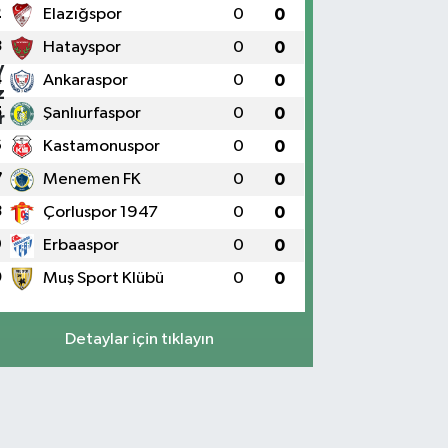
2
Elazığspor
0
0
3
Hatayspor
0
0
4
Ankaraspor
0
0
5
Şanlıurfaspor
0
0
6
Kastamonuspor
0
0
7
Menemen FK
0
0
8
Çorluspor 1947
0
0
9
Erbaaspor
0
0
0
Muş Sport Klübü
0
0
Detaylar için tıklayın