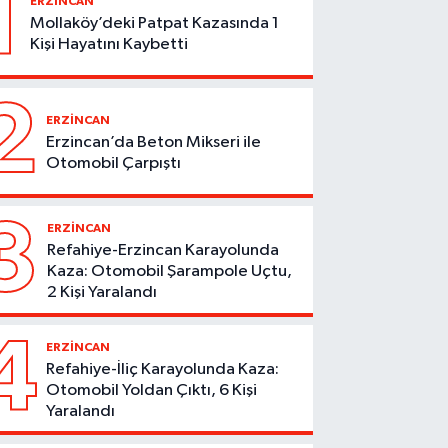
1
ERZİNCAN
Mollaköy’deki Patpat Kazasında 1
Kişi Hayatını Kaybetti
2
ERZİNCAN
Erzincan’da Beton Mikseri ile
Otomobil Çarpıştı
3
ERZİNCAN
Refahiye-Erzincan Karayolunda
Kaza: Otomobil Şarampole Uçtu,
2 Kişi Yaralandı
4
ERZİNCAN
Refahiye-İliç Karayolunda Kaza:
Otomobil Yoldan Çıktı, 6 Kişi
Yaralandı