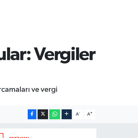
lar: Vergiler
camaları ve vergi
-
+
A
A