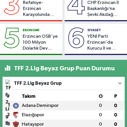
3
4
Refahiye-
CHP Erzincan İl
Erzincan
Başkanlığı’na
Karayolunda
Şevki Akdağ
Kaza: Otomobil
Atandı!
Şarampole Uçtu,
5
6
EKONOMİ
SİYASET
2 Kişi Yaralandı
Erzincan OSB'ye
YENİ Parti
100 Milyon
Erzincan'da
Dolarlık Dev
Kurucu İl ve
Yatırım: Bin Kişiye
Merkez İlçe
İstihdam
Başkanlarını
Hedefleniyor
Açıkladı
TFF 2.Lig Beyaz Grup Puan Durumu
TFF 2.Lig Beyaz Grup
#
Takım
O
P
1
Adana Demirspor
0
0
2
Elazığspor
0
0
3
Hatayspor
0
0