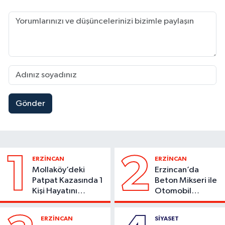
Gönder
1
2
ERZİNCAN
ERZİNCAN
Mollaköy’deki
Erzincan’da
Patpat Kazasında 1
Beton Mikseri ile
Kişi Hayatını
Otomobil
Kaybetti
Çarpıştı
ERZİNCAN
SİYASET