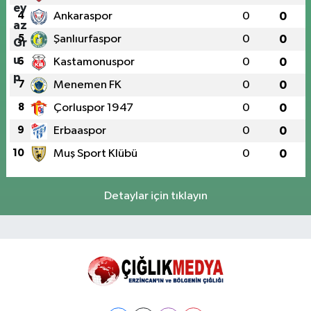
4
Ankaraspor
0
0
5
Şanlıurfaspor
0
0
6
Kastamonuspor
0
0
7
Menemen FK
0
0
8
Çorluspor 1947
0
0
9
Erbaaspor
0
0
10
Muş Sport Klübü
0
0
Detaylar için tıklayın