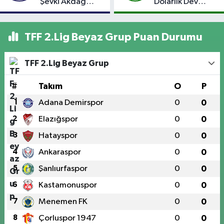
Şevki Akdağ
Dolarlık Dev
Atandı!
Yatırım: Bin Kişiye
İstihdam
Hedefleniyor
TFF 2.Lig Beyaz Grup Puan Durumu
TFF 2.Lig Beyaz Grup
#
Takım
O
P
1
Adana Demirspor
0
0
2
Elazığspor
0
0
3
Hatayspor
0
0
4
Ankaraspor
0
0
5
Şanlıurfaspor
0
0
6
Kastamonuspor
0
0
7
Menemen FK
0
0
8
Çorluspor 1947
0
0