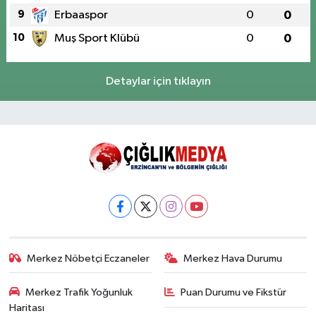
9
Erbaaspor
0
0
10
Muş Sport Klübü
0
0
Detaylar için tıklayın
Merkez Nöbetçi Eczaneler
Merkez Hava Durumu
Merkez Trafik Yoğunluk
Puan Durumu ve Fikstür
Haritası