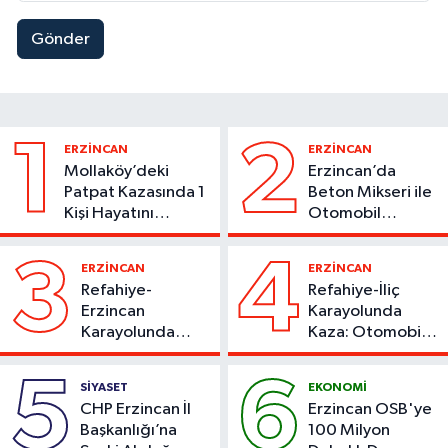
Gönder
1
2
ERZİNCAN
ERZİNCAN
Mollaköy’deki
Erzincan’da
Patpat Kazasında 1
Beton Mikseri ile
Kişi Hayatını
Otomobil
Kaybetti
Çarpıştı
3
4
ERZİNCAN
ERZİNCAN
Refahiye-
Refahiye-İliç
Erzincan
Karayolunda
Karayolunda
Kaza: Otomobil
Kaza: Otomobil
Yoldan Çıktı, 6
Şarampole Uçtu,
Kişi Yaralandı
5
6
SİYASET
EKONOMİ
2 Kişi Yaralandı
CHP Erzincan İl
Erzincan OSB'ye
Başkanlığı’na
100 Milyon