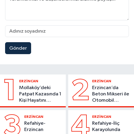
Gönder
1
2
ERZİNCAN
ERZİNCAN
Mollaköy’deki
Erzincan’da
Patpat Kazasında 1
Beton Mikseri ile
Kişi Hayatını
Otomobil
Kaybetti
Çarpıştı
3
4
ERZİNCAN
ERZİNCAN
Refahiye-
Refahiye-İliç
Erzincan
Karayolunda