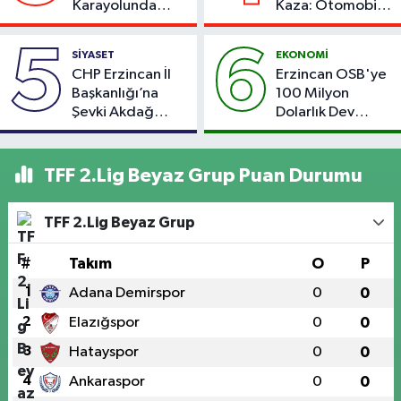
Karayolunda
Kaza: Otomobil
Kaza: Otomobil
Yoldan Çıktı, 6
Şarampole Uçtu,
Kişi Yaralandı
5
6
SİYASET
EKONOMİ
2 Kişi Yaralandı
CHP Erzincan İl
Erzincan OSB'ye
Başkanlığı’na
100 Milyon
Şevki Akdağ
Dolarlık Dev
Atandı!
Yatırım: Bin Kişiye
İstihdam
Hedefleniyor
TFF 2.Lig Beyaz Grup Puan Durumu
TFF 2.Lig Beyaz Grup
#
Takım
O
P
1
Adana Demirspor
0
0
2
Elazığspor
0
0
3
Hatayspor
0
0
4
Ankaraspor
0
0