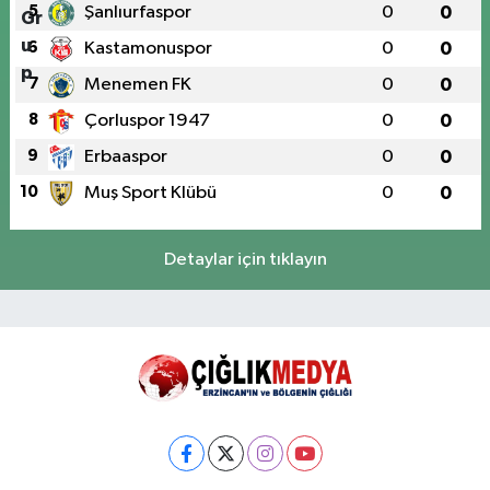
5
Şanlıurfaspor
0
0
6
Kastamonuspor
0
0
7
Menemen FK
0
0
8
Çorluspor 1947
0
0
9
Erbaaspor
0
0
10
Muş Sport Klübü
0
0
Detaylar için tıklayın