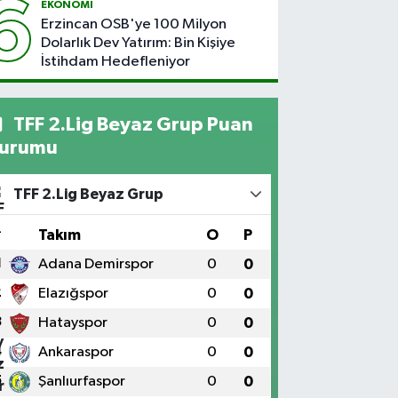
6
EKONOMİ
Erzincan OSB'ye 100 Milyon
Dolarlık Dev Yatırım: Bin Kişiye
İstihdam Hedefleniyor
TFF 2.Lig Beyaz Grup Puan
urumu
TFF 2.Lig Beyaz Grup
#
Takım
O
P
1
Adana Demirspor
0
0
2
Elazığspor
0
0
3
Hatayspor
0
0
4
Ankaraspor
0
0
5
Şanlıurfaspor
0
0