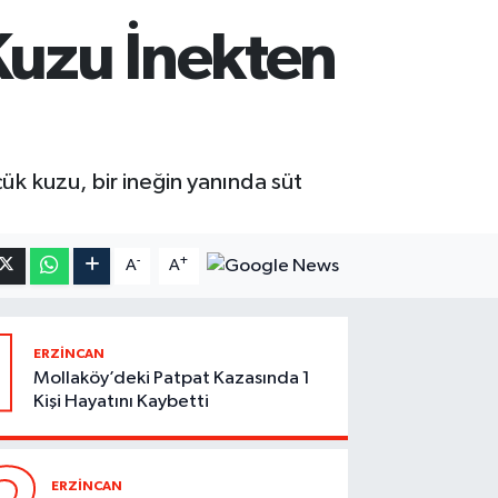
 Kuzu İnekten
k kuzu, bir ineğin yanında süt
-
+
A
A
1
ERZİNCAN
Mollaköy’deki Patpat Kazasında 1
Kişi Hayatını Kaybetti
ERZİNCAN