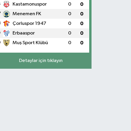
6
Kastamonuspor
0
0
7
Menemen FK
0
0
8
Çorluspor 1947
0
0
9
Erbaaspor
0
0
0
Muş Sport Klübü
0
0
Detaylar için tıklayın