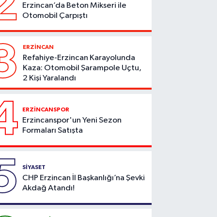
2
Erzincan’da Beton Mikseri ile
Otomobil Çarpıştı
3
ERZİNCAN
Refahiye-Erzincan Karayolunda
Kaza: Otomobil Şarampole Uçtu,
2 Kişi Yaralandı
4
ERZİNCANSPOR
Erzincanspor'un Yeni Sezon
Formaları Satışta
5
SİYASET
CHP Erzincan İl Başkanlığı’na Şevki
Akdağ Atandı!