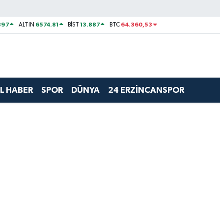
897
6574.81
13.887
64.360,53
ALTIN
BİST
BTC
L HABER
SPOR
DÜNYA
24 ERZİNCANSPOR