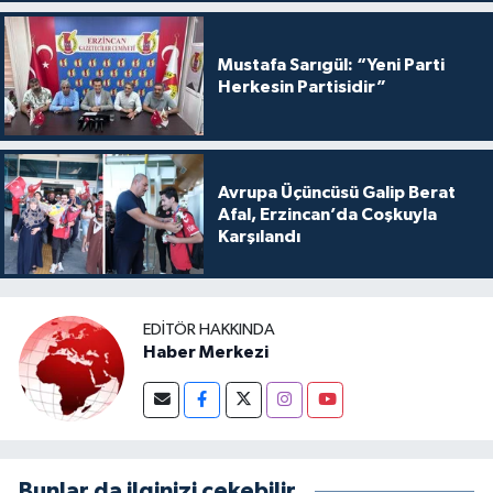
Mustafa Sarıgül: “Yeni Parti
Herkesin Partisidir”
Avrupa Üçüncüsü Galip Berat
Afal, Erzincan’da Coşkuyla
Karşılandı
EDITÖR HAKKINDA
Haber Merkezi
Bunlar da ilginizi çekebilir