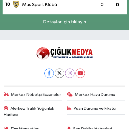
10
Muş Sport Klübü
0
0
Detaylar için tıklayın
Merkez Nöbetçi Eczaneler
Merkez Hava Durumu
Merkez Trafik Yoğunluk
Puan Durumu ve Fikstür
Haritası
Tüm Manşetler
Son Dakika Haberleri