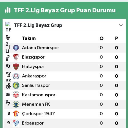
İstihdam
Hedefleniyor
TFF 2.Lig Beyaz Grup Puan Durumu
TFF 2.Lig Beyaz Grup
#
Takım
O
P
1
Adana Demirspor
0
0
2
Elazığspor
0
0
3
Hatayspor
0
0
4
Ankaraspor
0
0
5
Şanlıurfaspor
0
0
6
Kastamonuspor
0
0
7
Menemen FK
0
0
8
Çorluspor 1947
0
0
9
Erbaaspor
0
0