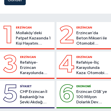
Gönder
1
2
ERZİNCAN
ERZİNCAN
Mollaköy’deki
Erzincan’da
Patpat Kazasında 1
Beton Mikseri ile
Kişi Hayatını
Otomobil
Kaybetti
Çarpıştı
3
4
ERZİNCAN
ERZİNCAN
Refahiye-
Refahiye-İliç
Erzincan
Karayolunda
Karayolunda
Kaza: Otomobil
Kaza: Otomobil
Yoldan Çıktı, 6
Şarampole Uçtu,
Kişi Yaralandı
5
6
SİYASET
EKONOMİ
2 Kişi Yaralandı
CHP Erzincan İl
Erzincan OSB'ye
Başkanlığı’na
100 Milyon
Şevki Akdağ
Dolarlık Dev
Atandı!
Yatırım: Bin Kişiye