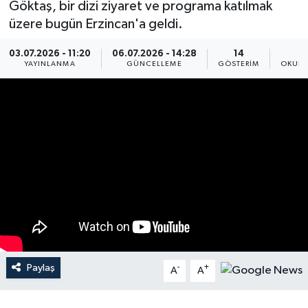
Göktaş, bir dizi ziyaret ve programa katılmak
üzere bugün Erzincan'a geldi.
03.07.2026 - 11:20
06.07.2026 - 14:28
14
YAYINLANMA
GÜNCELLEME
GÖSTERIM
OKUNM
Paylaş
-
+
A
A