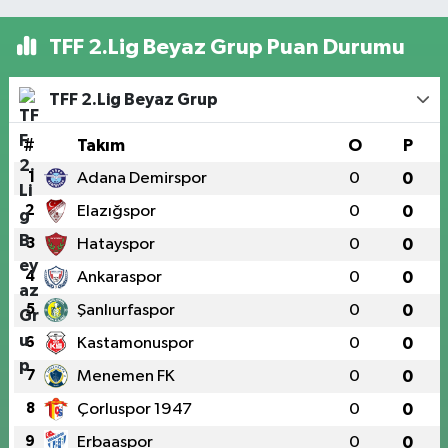
İstihdam
Hedefleniyor
TFF 2.Lig Beyaz Grup Puan Durumu
TFF 2.Lig Beyaz Grup
#
Takım
O
P
1
Adana Demirspor
0
0
2
Elazığspor
0
0
3
Hatayspor
0
0
4
Ankaraspor
0
0
5
Şanlıurfaspor
0
0
6
Kastamonuspor
0
0
7
Menemen FK
0
0
8
Çorluspor 1947
0
0
9
Erbaaspor
0
0