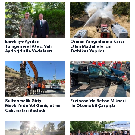
Emekliye Ayrılan
Orman Yangınlarına Karşı
Tümgeneral Ataç, Vali
Etkin Müdahale İçin
Aydoğdu ile Vedalaştı
Tatbikat Yapıldı
Sultanmelik Giriş
Erzincan’da Beton Mikseri
Mevkii’nde Yol Genişletme
ile Otomobil Çarpıştı
Çalışmaları Başladı