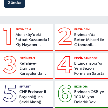
Gönder
1
2
ERZİNCAN
ERZİNCAN
Mollaköy’deki
Erzincan’da
Patpat Kazasında 1
Beton Mikseri ile
Kişi Hayatını
Otomobil
Kaybetti
Çarpıştı
3
4
ERZİNCAN
ERZİNCANSPOR
Refahiye-
Erzincanspor'un
Erzincan
Yeni Sezon
Karayolunda
Formaları Satışta
Kaza: Otomobil
Şarampole Uçtu,
5
6
SİYASET
EKONOMİ
2 Kişi Yaralandı
CHP Erzincan İl
Erzincan OSB'ye
Başkanlığı’na
100 Milyon
Şevki Akdağ
Dolarlık Dev
Atandı!
Yatırım: Bin Kişiye