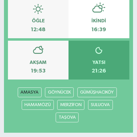
ÖĞLE
İKINDI
12:48
16:39
AKŞAM
YATSI
19:53
21:26
AMASYA
GÖYNÜCEK
GÜMÜŞHACIKÖY
HAMAMÖZÜ
MERZİFON
SULUOVA
TAŞOVA