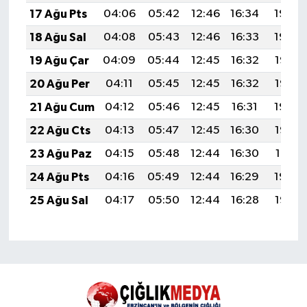
17 Ağu Pts
04:06
05:42
12:46
16:34
19:40
18 Ağu Sal
04:08
05:43
12:46
16:33
19:39
19 Ağu Çar
04:09
05:44
12:45
16:32
19:37
20 Ağu Per
04:11
05:45
12:45
16:32
19:36
21 Ağu Cum
04:12
05:46
12:45
16:31
19:34
22 Ağu Cts
04:13
05:47
12:45
16:30
19:33
23 Ağu Paz
04:15
05:48
12:44
16:30
19:31
24 Ağu Pts
04:16
05:49
12:44
16:29
19:30
25 Ağu Sal
04:17
05:50
12:44
16:28
19:28