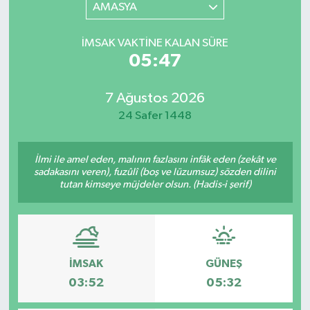
AMASYA
İMSAK VAKTINE KALAN SÜRE
05:47
7 Ağustos 2026
24 Safer 1448
İlmi ile amel eden, malının fazlasını infâk eden (zekât ve
sadakasını veren), fuzûlî (boş ve lüzumsuz) sözden dilini
tutan kimseye müjdeler olsun. (Hadis-i şerif)
İMSAK
GÜNEŞ
03:52
05:32