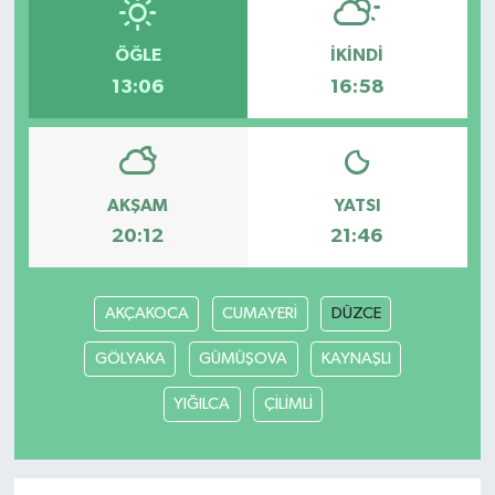
ÖĞLE
İKINDI
13:06
16:58
AKŞAM
YATSI
20:12
21:46
AKÇAKOCA
CUMAYERİ
DÜZCE
GÖLYAKA
GÜMÜŞOVA
KAYNAŞLI
YIĞILCA
ÇİLİMLİ