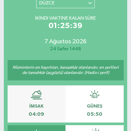
DÜZCE
İKINDI VAKTINE KALAN SÜRE
01:25:39
7 Ağustos 2026
24 Safer 1448
Müminlerin en hayırlıları, kanaatkâr olanlarıdır, en şerlileri
de tamahkâr (açgözlü) olanlarıdır. (Hadis-i şerif)
İMSAK
GÜNEŞ
04:09
05:50