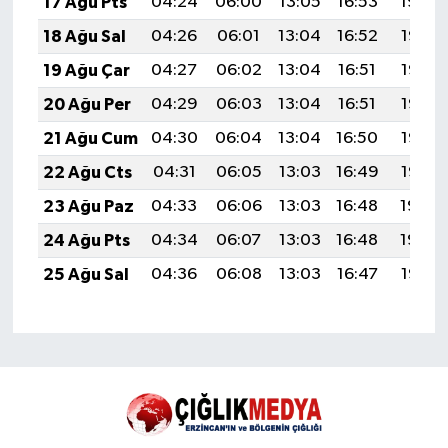
17 Ağu Pts
04:24
06:00
13:05
16:53
19:59
18 Ağu Sal
04:26
06:01
13:04
16:52
19:58
19 Ağu Çar
04:27
06:02
13:04
16:51
19:56
20 Ağu Per
04:29
06:03
13:04
16:51
19:55
21 Ağu Cum
04:30
06:04
13:04
16:50
19:53
22 Ağu Cts
04:31
06:05
13:03
16:49
19:52
23 Ağu Paz
04:33
06:06
13:03
16:48
19:50
24 Ağu Pts
04:34
06:07
13:03
16:48
19:49
25 Ağu Sal
04:36
06:08
13:03
16:47
19:47