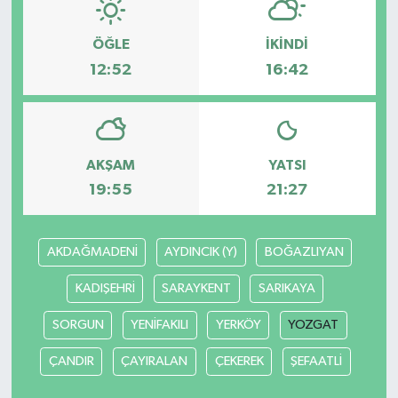
ÖĞLE
İKINDI
12:52
16:42
AKŞAM
YATSI
19:55
21:27
AKDAĞMADENİ
AYDINCIK (Y)
BOĞAZLIYAN
KADIŞEHRİ
SARAYKENT
SARIKAYA
SORGUN
YENİFAKILI
YERKÖY
YOZGAT
ÇANDIR
ÇAYIRALAN
ÇEKEREK
ŞEFAATLİ