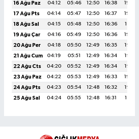
16 Ağu Paz
04:12
05:46
12:50
16:38
19:44
17 Ağu Pts
04:14
05:47
12:50
16:37
19:43
18 Ağu Sal
04:15
05:48
12:50
16:36
19:41
19 Ağu Çar
04:16
05:49
12:50
16:36
19:40
20 Ağu Per
04:18
05:50
12:49
16:35
19:38
21 Ağu Cum
04:19
05:51
12:49
16:34
19:37
22 Ağu Cts
04:20
05:52
12:49
16:34
19:36
23 Ağu Paz
04:22
05:53
12:49
16:33
19:34
24 Ağu Pts
04:23
05:54
12:48
16:32
19:33
25 Ağu Sal
04:24
05:55
12:48
16:31
19:31