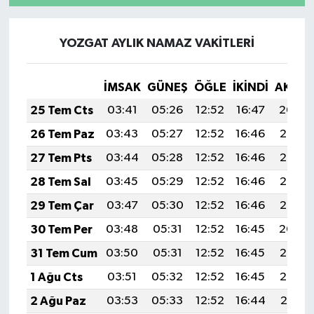
YOZGAT AYLIK NAMAZ VAKITLERI
İMSAK
GÜNEŞ
ÖĞLE
İKINDI
AKŞA
25 Tem Cts
03:41
05:26
12:52
16:47
20:09
26 Tem Paz
03:43
05:27
12:52
16:46
20:08
27 Tem Pts
03:44
05:28
12:52
16:46
20:07
28 Tem Sal
03:45
05:29
12:52
16:46
20:06
29 Tem Çar
03:47
05:30
12:52
16:46
20:05
30 Tem Per
03:48
05:31
12:52
16:45
20:04
31 Tem Cum
03:50
05:31
12:52
16:45
20:03
1 Ağu Cts
03:51
05:32
12:52
16:45
20:02
2 Ağu Paz
03:53
05:33
12:52
16:44
20:01