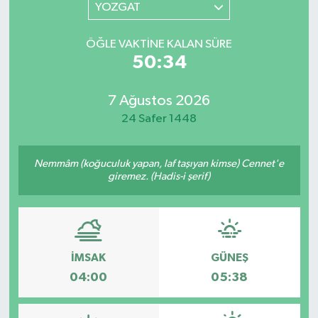
YOZGAT
ÖĞLE VAKTINE KALAN SÜRE
50:34
7 Ağustos 2026
24 Safer 1448
Nemmâm (koğuculuk yapan, laf taşıyan kimse) Cennet'e
giremez. (Hadis-i şerif)
İMSAK
GÜNEŞ
04:00
05:38