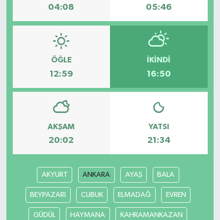
04:08
05:46
ÖĞLE
İKINDI
12:59
16:50
AKŞAM
YATSI
20:02
21:34
AKYURT
ANKARA
AYAŞ
BALA
BEYPAZARI
CUBUK
ELMADAĞ
EVREN
GÜDÜL
HAYMANA
KAHRAMANKAZAN