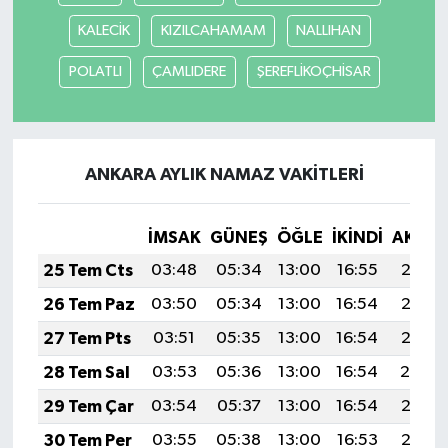
KALECİK
KIZILCAHAMAM
NALLIHAN
POLATLI
ÇAMLIDERE
ŞEREFLİKOÇHİSAR
ANKARA AYLIK NAMAZ VAKITLERI
İMSAK
GÜNEŞ
ÖĞLE
İKINDI
AKŞA
25 Tem Cts
03:48
05:34
13:00
16:55
20:17
26 Tem Paz
03:50
05:34
13:00
16:54
20:16
27 Tem Pts
03:51
05:35
13:00
16:54
20:15
28 Tem Sal
03:53
05:36
13:00
16:54
20:14
29 Tem Çar
03:54
05:37
13:00
16:54
20:13
30 Tem Per
03:55
05:38
13:00
16:53
20:12