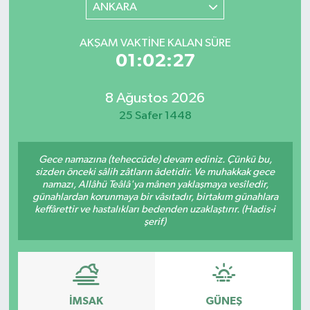
ANKARA
AKŞAM VAKTINE KALAN SÜRE
01:02:27
8 Ağustos 2026
25 Safer 1448
Gece namazına (teheccüde) devam ediniz. Çünkü bu,
sizden önceki sâlih zâtların âdetidir. Ve muhakkak gece
namazı, Allâhü Teâlâ'ya mânen yaklaşmaya vesîledir,
günahlardan korunmaya bir vâsıtadır, birtakım günahlara
keffârettir ve hastalıkları bedenden uzaklaştırır. (Hadis-i
şerif)
İMSAK
GÜNEŞ