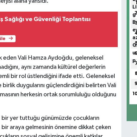
erjisi alana yansıdı.
ş Sağlığı ve Güvenliği Toplantısı
üle
şlik eden Vali Hamza Aydoğdu, geleneksel
madığını, aynı zamanda kültürel değerlerin
mli bir rol üstlendiğini ifade etti. Geleneksel
irlik duygularını güçlendirdiğini belirten Vali
1
masının herkesin ortak sorumluluğu olduğunu
 bir yer tuttuğu günümüzde çocukların
a bir araya gelmesinin önemine dikkat çeken
cukların sosyal gelişimine önemli katkılar