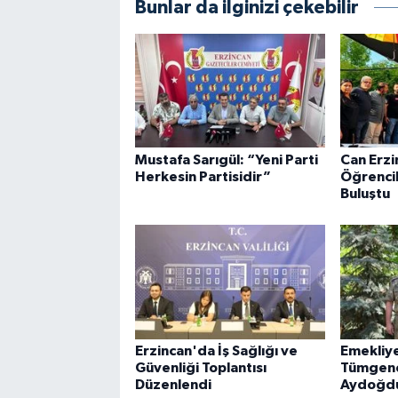
Bunlar da ilginizi çekebilir
Mustafa Sarıgül: “Yeni Parti
Can Erzi
Herkesin Partisidir”
Öğrencil
Buluştu
Erzincan'da İş Sağlığı ve
Emekliye
Güvenliği Toplantısı
Tümgener
Düzenlendi
Aydoğdu 