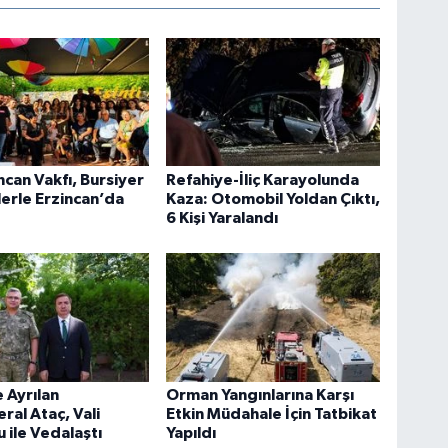
ncan Vakfı, Bursiyer
Refahiye-İliç Karayolunda
erle Erzincan’da
Kaza: Otomobil Yoldan Çıktı,
6 Kişi Yaralandı
 Ayrılan
Orman Yangınlarına Karşı
al Ataç, Vali
Etkin Müdahale İçin Tatbikat
ile Vedalaştı
Yapıldı