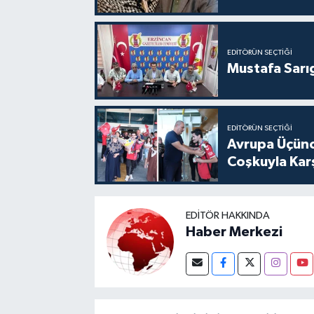
EDITÖRÜN SEÇTIĞI
Mustafa Sarıg
EDITÖRÜN SEÇTIĞI
Avrupa Üçünc
Coşkuyla Karş
EDITÖR HAKKINDA
Haber Merkezi