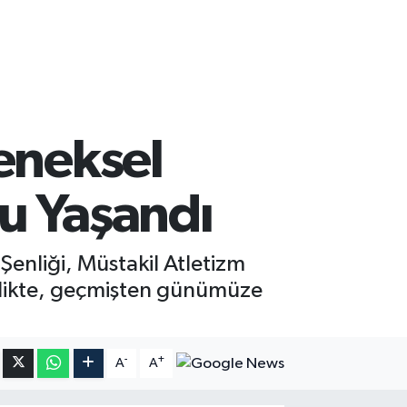
leneksel
u Yaşandı
enliği, Müstakil Atletizm
şenlikte, geçmişten günümüze
-
+
A
A