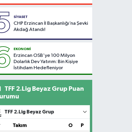
5
SİYASET
CHP Erzincan İl Başkanlığı’na Şevki
Akdağ Atandı!
6
EKONOMİ
Erzincan OSB'ye 100 Milyon
Dolarlık Dev Yatırım: Bin Kişiye
İstihdam Hedefleniyor
TFF 2.Lig Beyaz Grup Puan
urumu
TFF 2.Lig Beyaz Grup
#
Takım
O
P