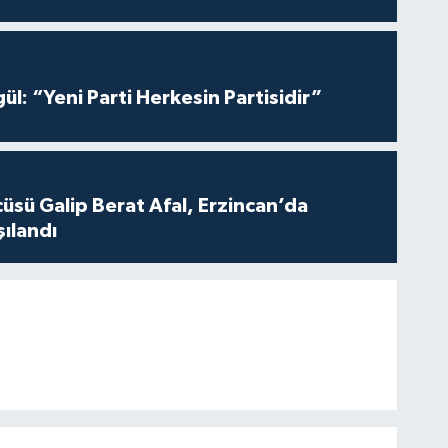
ül: “Yeni Parti Herkesin Partisidir”
üsü Galip Berat Afal, Erzincan’da
ılandı