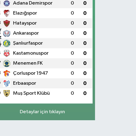
1
Adana Demirspor
0
0
2
Elazığspor
0
0
3
Hatayspor
0
0
4
Ankaraspor
0
0
5
Şanlıurfaspor
0
0
6
Kastamonuspor
0
0
7
Menemen FK
0
0
8
Çorluspor 1947
0
0
9
Erbaaspor
0
0
0
Muş Sport Klübü
0
0
Detaylar için tıklayın