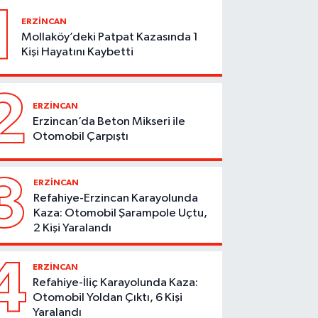
1
ERZİNCAN
Mollaköy’deki Patpat Kazasında 1
Kişi Hayatını Kaybetti
2
ERZİNCAN
Erzincan’da Beton Mikseri ile
Otomobil Çarpıştı
3
ERZİNCAN
Refahiye-Erzincan Karayolunda
Kaza: Otomobil Şarampole Uçtu,
2 Kişi Yaralandı
4
ERZİNCAN
Refahiye-İliç Karayolunda Kaza:
Otomobil Yoldan Çıktı, 6 Kişi
Yaralandı