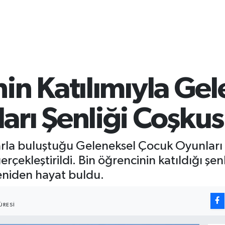
in Katılımıyla Ge
arı Şenliği Coşkus
rla buluştuğu Geleneksel Çocuk Oyunları Ş
gerçekleştirildi. Bin öğrencinin katıldığı 
eniden hayat buldu.
ÜRESI