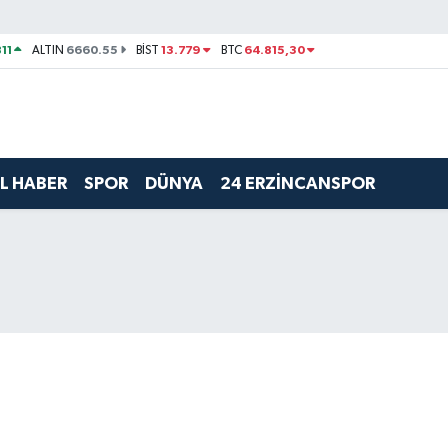
11
6660.55
13.779
64.815,30
ALTIN
BİST
BTC
L HABER
SPOR
DÜNYA
24 ERZİNCANSPOR