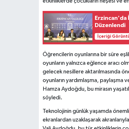
etkinliklerde çocukların neşesi ve en
Erzincan'da İ
Düzenlendi
İçeriği Görünt
Öğrencilerin oyunlarına bir süre e
oyunların yalnızca eğlence aracı ol
gelecek nesillere aktarılmasında öne
oyunların yardımlaşma, paylaşma ve b
Hamza Aydoğdu, bu mirasın yaşatıl
söyledi.
Teknolojinin günlük yaşamda önemli
ekranlardan uzaklaşarak akranlarıyl
Vali Aydoğdu, bu tür etkinliklerin ço