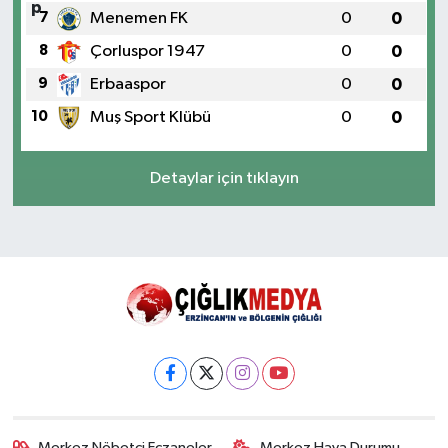
7
Menemen FK
0
0
8
Çorluspor 1947
0
0
9
Erbaaspor
0
0
10
Muş Sport Klübü
0
0
Detaylar için tıklayın
Merkez Nöbetçi Eczaneler
Merkez Hava Durumu