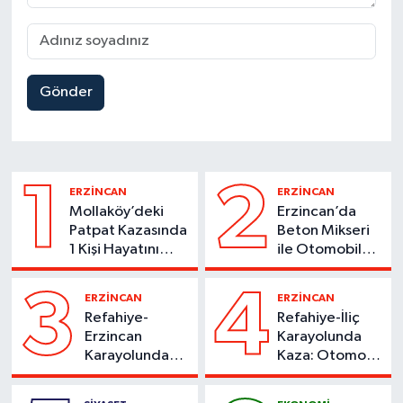
Gönder
1
2
ERZİNCAN
ERZİNCAN
Mollaköy’deki
Erzincan’da
Patpat Kazasında
Beton Mikseri
1 Kişi Hayatını
ile Otomobil
Kaybetti
Çarpıştı
3
4
ERZİNCAN
ERZİNCAN
Refahiye-
Refahiye-İliç
Erzincan
Karayolunda
Karayolunda
Kaza: Otomobil
Kaza: Otomobil
Yoldan Çıktı, 6
Şarampole
Kişi Yaralandı