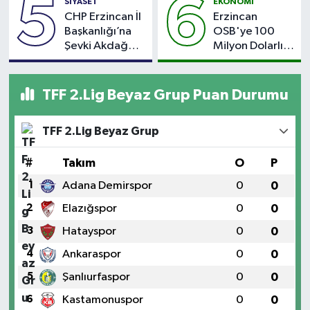
5
6
SİYASET
EKONOMİ
Uçtu, 2 Kişi
CHP Erzincan İl
Erzincan
Yaralandı
Başkanlığı’na
OSB'ye 100
Şevki Akdağ
Milyon Dolarlık
Atandı!
Dev Yatırım: Bin
Kişiye İstihdam
Hedefleniyor
TFF 2.Lig Beyaz Grup Puan Durumu
TFF 2.Lig Beyaz Grup
#
Takım
O
P
1
Adana Demirspor
0
0
2
Elazığspor
0
0
3
Hatayspor
0
0
4
Ankaraspor
0
0
5
Şanlıurfaspor
0
0
6
Kastamonuspor
0
0