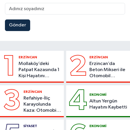
Gönder
1
2
ERZİNCAN
ERZİNCAN
Mollaköy’deki
Erzincan’da
Patpat Kazasında 1
Beton Mikseri ile
Kişi Hayatını
Otomobil
Kaybetti
Çarpıştı
3
4
ERZİNCAN
EKONOMİ
Refahiye-İliç
Altun Yergün
Karayolunda
Hayatını Kaybetti
Kaza: Otomobil
Yoldan Çıktı, 6
Kişi Yaralandı
SİYASET
EKONOMİ