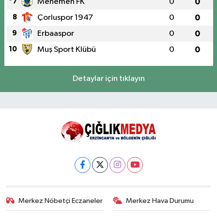
7
Menemen FK
0
0
8
Çorluspor 1947
0
0
9
Erbaaspor
0
0
10
Muş Sport Klübü
0
0
Detaylar için tıklayın
Merkez Nöbetçi Eczaneler
Merkez Hava Durumu