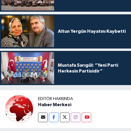
Altun Yergün Hayatını Kaybetti
Mustafa Sarıgül: “Yeni Parti
Herkesin Partisidir”
EDITÖR HAKKINDA
Haber Merkezi