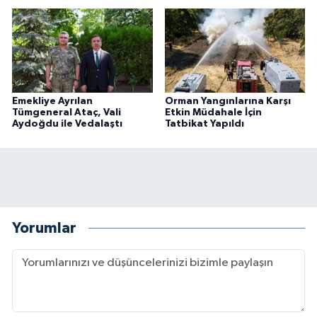
Emekliye Ayrılan
Orman Yangınlarına Karşı
Tümgeneral Ataç, Vali
Etkin Müdahale İçin
Aydoğdu ile Vedalaştı
Tatbikat Yapıldı
Yorumlar