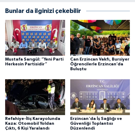
Bunlar da ilginizi çekebilir
Mustafa Sarıgül: “Yeni Parti
Can Erzincan Vakfı, Bursiyer
Herkesin Partisidir”
Öğrencilerle Erzincan’da
Buluştu
Refahiye-İliç Karayolunda
Erzincan'da İş Sağlığı ve
Kaza: Otomobil Yoldan
Güvenliği Toplantısı
Çıktı, 6 Kişi Yaralandı
Düzenlendi