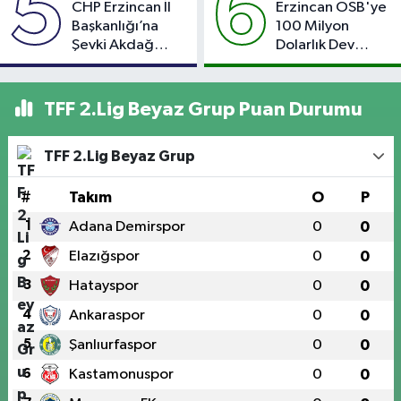
5
6
CHP Erzincan İl
Erzincan OSB'ye
Başkanlığı’na
100 Milyon
Şevki Akdağ
Dolarlık Dev
Atandı!
Yatırım: Bin Kişiye
İstihdam
Hedefleniyor
TFF 2.Lig Beyaz Grup Puan Durumu
TFF 2.Lig Beyaz Grup
#
Takım
O
P
1
Adana Demirspor
0
0
2
Elazığspor
0
0
3
Hatayspor
0
0
4
Ankaraspor
0
0
5
Şanlıurfaspor
0
0
6
Kastamonuspor
0
0