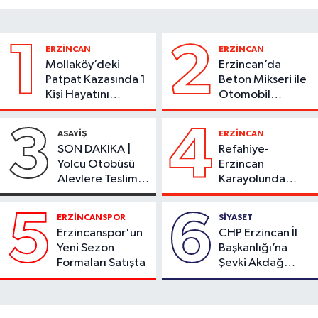
1
2
ERZİNCAN
ERZİNCAN
Mollaköy’deki
Erzincan’da
Patpat Kazasında 1
Beton Mikseri ile
Kişi Hayatını
Otomobil
Kaybetti
Çarpıştı
3
4
ASAYİŞ
ERZİNCAN
SON DAKİKA |
Refahiye-
Yolcu Otobüsü
Erzincan
Alevlere Teslim
Karayolunda
Oldu
Kaza: Otomobil
Şarampole Uçtu,
5
6
ERZİNCANSPOR
SİYASET
2 Kişi Yaralandı
Erzincanspor'un
CHP Erzincan İl
Yeni Sezon
Başkanlığı’na
Formaları Satışta
Şevki Akdağ
Atandı!