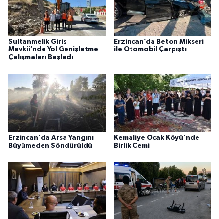
Sultanmelik Giriş
Erzincan’da Beton Mikseri
Mevkii’nde Yol Genişletme
ile Otomobil Çarpıştı
Çalışmaları Başladı
Erzincan'da Arsa Yangını
Kemaliye Ocak Köyü'nde
Büyümeden Söndürüldü
Birlik Cemi