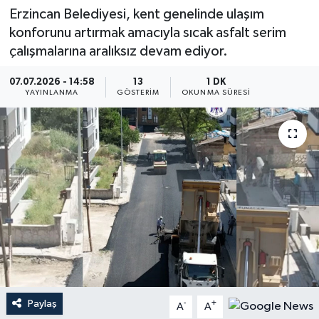
Erzincan Belediyesi, kent genelinde ulaşım
konforunu artırmak amacıyla sıcak asfalt serim
çalışmalarına aralıksız devam ediyor.
07.07.2026 - 14:58
13
1 DK
YAYINLANMA
GÖSTERIM
OKUNMA SÜRESI
Paylaş
-
+
A
A