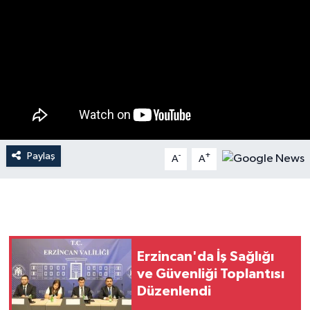
Paylaş
-
+
A
A
Erzincan'da İş Sağlığı
ve Güvenliği Toplantısı
Düzenlendi