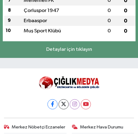
7
Menemen FK
0
0
8
Çorluspor 1947
0
0
9
Erbaaspor
0
0
10
Muş Sport Klübü
0
0
Detaylar için tıklayın
Merkez Nöbetçi Eczaneler
Merkez Hava Durumu