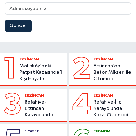
Gönder
1
2
ERZİNCAN
ERZİNCAN
Mollaköy’deki
Erzincan’da
Patpat Kazasında 1
Beton Mikseri ile
Kişi Hayatını
Otomobil
Kaybetti
Çarpıştı
3
4
ERZİNCAN
ERZİNCAN
Refahiye-
Refahiye-İliç
Erzincan
Karayolunda
Karayolunda
Kaza: Otomobil
Kaza: Otomobil
Yoldan Çıktı, 6
Şarampole Uçtu,
Kişi Yaralandı
SİYASET
EKONOMİ
2 Kişi Yaralandı