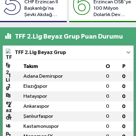
5
6
CHP Erzincan İl
Erzincan OSB'ye
Başkanlığı’na
100 Milyon
Şevki Akdağ
Dolarlık Dev
Atandı!
Yatırım: Bin Kişiye
İstihdam
Hedefleniyor
TFF 2.Lig Beyaz Grup Puan Durumu
TFF 2.Lig Beyaz Grup
#
Takım
O
P
1
Adana Demirspor
0
0
2
Elazığspor
0
0
3
Hatayspor
0
0
4
Ankaraspor
0
0
5
Şanlıurfaspor
0
0
6
Kastamonuspor
0
0