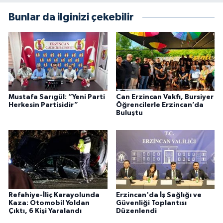
Bunlar da ilginizi çekebilir
Mustafa Sarıgül: “Yeni Parti
Can Erzincan Vakfı, Bursiyer
Herkesin Partisidir”
Öğrencilerle Erzincan’da
Buluştu
Refahiye-İliç Karayolunda
Erzincan'da İş Sağlığı ve
Kaza: Otomobil Yoldan
Güvenliği Toplantısı
Çıktı, 6 Kişi Yaralandı
Düzenlendi