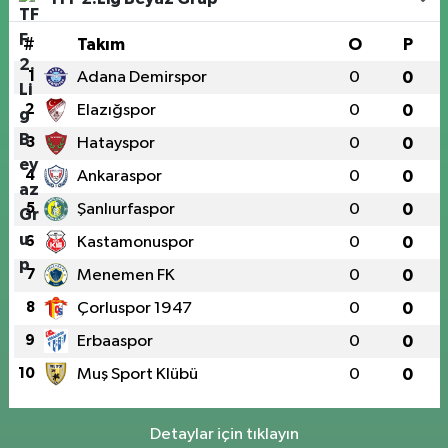
#
Takım
O
P
1
Adana Demirspor
0
0
2
Elazığspor
0
0
3
Hatayspor
0
0
4
Ankaraspor
0
0
5
Şanlıurfaspor
0
0
6
Kastamonuspor
0
0
7
Menemen FK
0
0
8
Çorluspor 1947
0
0
9
Erbaaspor
0
0
10
Muş Sport Klübü
0
0
Detaylar için tıklayın