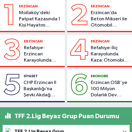
1
2
ERZİNCAN
ERZİNCAN
Mollaköy’deki
Erzincan’da
Patpat Kazasında 1
Beton Mikseri ile
Kişi Hayatını
Otomobil
Kaybetti
Çarpıştı
3
4
ERZİNCAN
ERZİNCAN
Refahiye-
Refahiye-İliç
Erzincan
Karayolunda
Karayolunda
Kaza: Otomobil
Kaza: Otomobil
Yoldan Çıktı, 6
Şarampole Uçtu,
Kişi Yaralandı
5
6
SİYASET
EKONOMİ
2 Kişi Yaralandı
CHP Erzincan İl
Erzincan OSB'ye
Başkanlığı’na
100 Milyon
Şevki Akdağ
Dolarlık Dev
Atandı!
Yatırım: Bin Kişiye
İstihdam
Hedefleniyor
TFF 2.Lig Beyaz Grup Puan Durumu
TFF 2.Lig Beyaz Grup