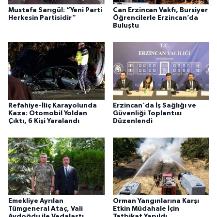
Mustafa Sarıgül: “Yeni Parti
Can Erzincan Vakfı, Bursiyer
Herkesin Partisidir”
Öğrencilerle Erzincan’da
Buluştu
Refahiye-İliç Karayolunda
Erzincan'da İş Sağlığı ve
Kaza: Otomobil Yoldan
Güvenliği Toplantısı
Çıktı, 6 Kişi Yaralandı
Düzenlendi
Emekliye Ayrılan
Orman Yangınlarına Karşı
Tümgeneral Ataç, Vali
Etkin Müdahale İçin
Aydoğdu ile Vedalaştı
Tatbikat Yapıldı