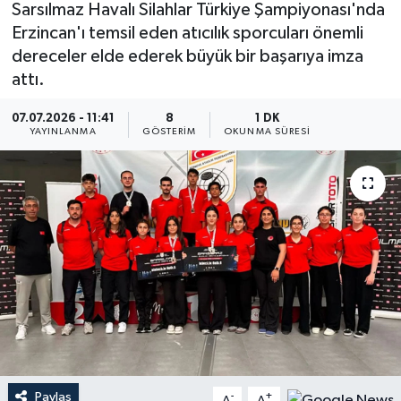
Sarsılmaz Havalı Silahlar Türkiye Şampiyonası'nda
Erzincan'ı temsil eden atıcılık sporcuları önemli
dereceler elde ederek büyük bir başarıya imza
attı.
07.07.2026 - 11:41
8
1 DK
YAYINLANMA
GÖSTERIM
OKUNMA SÜRESI
Paylaş
-
+
A
A