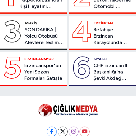
Patpat Kazasında 1
Beton Mikseri ile
Kişi Hayatını
Otomobil
Kaybetti
Çarpıştı
3
4
ASAYİŞ
ERZİNCAN
SON DAKİKA |
Refahiye-
Yolcu Otobüsü
Erzincan
Alevlere Teslim
Karayolunda
Oldu
Kaza: Otomobil
Şarampole Uçtu,
5
6
ERZİNCANSPOR
SİYASET
2 Kişi Yaralandı
Erzincanspor'un
CHP Erzincan İl
Yeni Sezon
Başkanlığı’na
Formaları Satışta
Şevki Akdağ
Atandı!