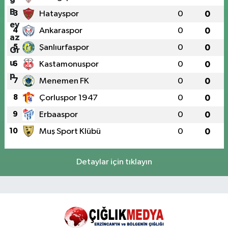
3
Hatayspor
0
0
4
Ankaraspor
0
0
5
Şanlıurfaspor
0
0
6
Kastamonuspor
0
0
7
Menemen FK
0
0
8
Çorluspor 1947
0
0
9
Erbaaspor
0
0
10
Muş Sport Klübü
0
0
Detaylar için tıklayın