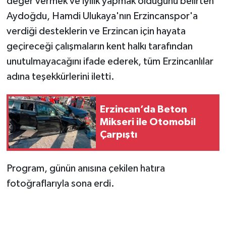
değer vermek ve iyilik yapmak olduğunu belirten
Aydoğdu, Hamdi Ulukaya'nın Erzincanspor'a
verdiği desteklerin ve Erzincan için hayata
geçireceği çalışmaların kent halkı tarafından
unutulmayacağını ifade ederek, tüm Erzincanlılar
adına teşekkürlerini iletti.
Erzincan’da Beton
Mikseri ile Otomobil
Çarpıştı
Program, günün anısına çekilen hatıra
fotoğraflarıyla sona erdi.