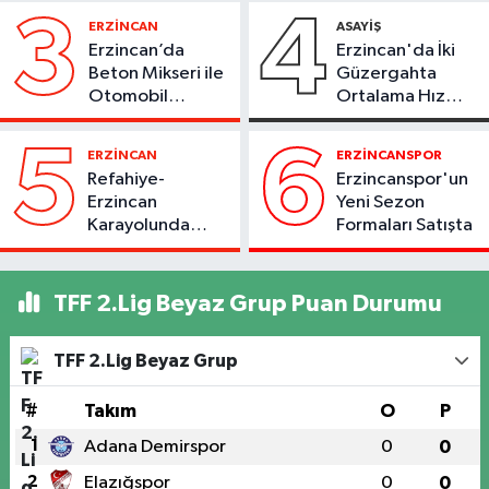
3
4
ERZİNCAN
ASAYİŞ
Erzincan’da
Erzincan'da İki
Beton Mikseri ile
Güzergahta
Otomobil
Ortalama Hız
Çarpıştı
Denetimi 1
Ağustos'ta
5
6
ERZİNCAN
ERZİNCANSPOR
Başlıyor
Refahiye-
Erzincanspor'un
Erzincan
Yeni Sezon
Karayolunda
Formaları Satışta
Kaza: Otomobil
Şarampole Uçtu,
2 Kişi Yaralandı
TFF 2.Lig Beyaz Grup Puan Durumu
TFF 2.Lig Beyaz Grup
#
Takım
O
P
1
Adana Demirspor
0
0
2
Elazığspor
0
0