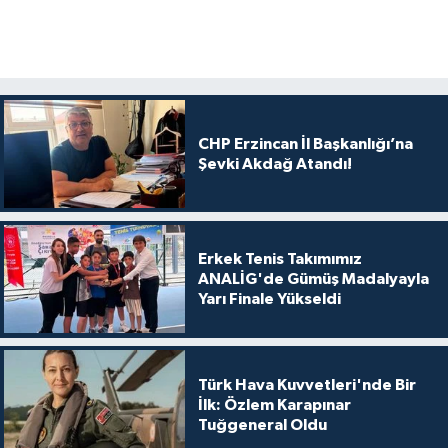
CHP Erzincan İl Başkanlığı’na
Şevki Akdağ Atandı!
Erkek Tenis Takımımız
ANALİG'de Gümüş Madalyayla
Yarı Finale Yükseldi
Türk Hava Kuvvetleri'nde Bir
İlk: Özlem Karapınar
Tuğgeneral Oldu