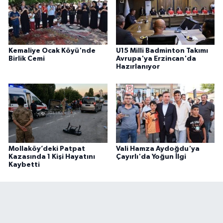
Kemaliye Ocak Köyü'nde
U15 Milli Badminton Takımı
Birlik Cemi
Avrupa'ya Erzincan'da
Hazırlanıyor
Mollaköy’deki Patpat
Vali Hamza Aydoğdu'ya
Kazasında 1 Kişi Hayatını
Çayırlı'da Yoğun İlgi
Kaybetti