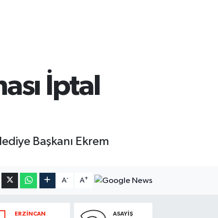
ası İptal
lediye Başkanı Ekrem
-
+
A
A
ERZİNCAN
ASAYİŞ