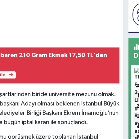
ibaren 210 Gram Ekmek 17,50 TL'den
D
üle
artlarından biride üniversite mezunu olmak.
başkanı Adayı olması beklenen İstanbul Büyük
elediyeler Birliği Başkanı Ekrem İmamoğlu’nun
me bugün iptal kararı ile sonuçlandı.
mu görüşmek üzere toplanan İstanbul