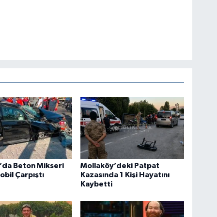
’da Beton Mikseri
Mollaköy’deki Patpat
obil Çarpıştı
Kazasında 1 Kişi Hayatını
Kaybetti