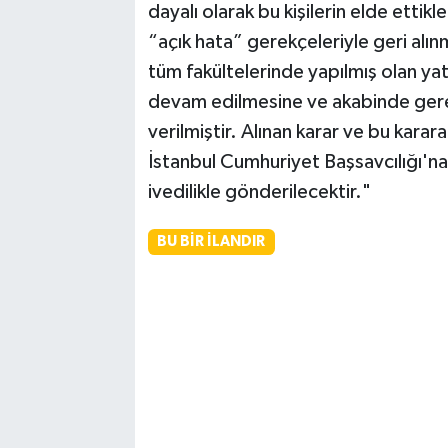
dayalı olarak bu kişilerin elde ettik
“açık hata” gerekçeleriyle geri alın
tüm fakültelerinde yapılmış olan yat
devam edilmesine ve akabinde gerekl
verilmiştir. Alınan karar ve bu kara
İstanbul Cumhuriyet Başsavcılığı'n
ivedilikle gönderilecektir."
BU BIR İLANDIR