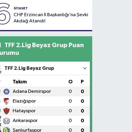
6
SİYASET
CHP Erzincan İl Başkanlığı’na Şevki
Akdağ Atandı!
TFF 2.Lig Beyaz Grup Puan
urumu
TFF 2.Lig Beyaz Grup
#
Takım
O
P
1
Adana Demirspor
0
0
2
Elazığspor
0
0
3
Hatayspor
0
0
4
Ankaraspor
0
0
5
Şanlıurfaspor
0
0