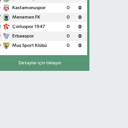
6
Kastamonuspor
0
0
7
Menemen FK
0
0
8
Çorluspor 1947
0
0
9
Erbaaspor
0
0
0
Muş Sport Klübü
0
0
Detaylar için tıklayın