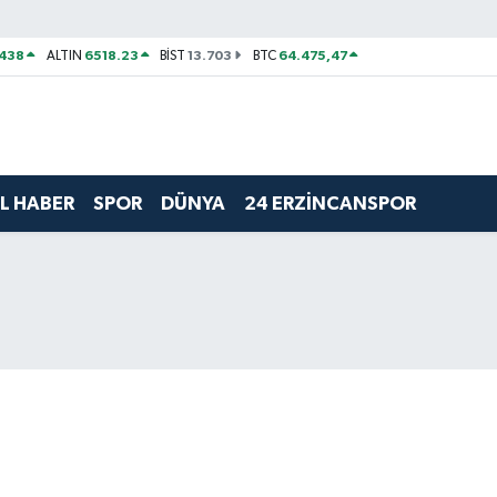
438
6518.23
13.703
64.475,47
ALTIN
BİST
BTC
L HABER
SPOR
DÜNYA
24 ERZİNCANSPOR