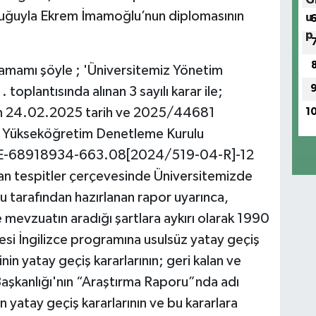
kluğuyla Ekrem İmamoğlu’nun diplomasının
tamamı şöyle ; 'Üniversitemiz Yönetim
toplantısında alınan 3 sayılı karar ile;
nın 24.02.2025 tarih ve 2025/44681
1
an Yükseköğretim Denetleme Kurulu
 ve E-68918934-663.08[2024/519-04-R]-12
lan tespitler çerçevesinde Üniversitemizde
 tarafından hazırlanan rapor uyarınca,
 mevzuatın aradığı şartlara aykırı olarak 1990
tesi İngilizce programına usulsüz yatay geçiş
inin yatay geçiş kararlarının; geri kalan ve
şkanlığı'nın “Araştırma Raporu”nda adı
n yatay geçiş kararlarının ve bu kararlara