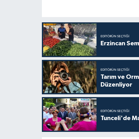
EDITÖRÜN SEÇTIĞI
Erzincan Sem
EDITÖRÜN SEÇTIĞI
Tarım ve Orm
Düzenliyor
EDITÖRÜN SEÇTIĞI
Tunceli'de M