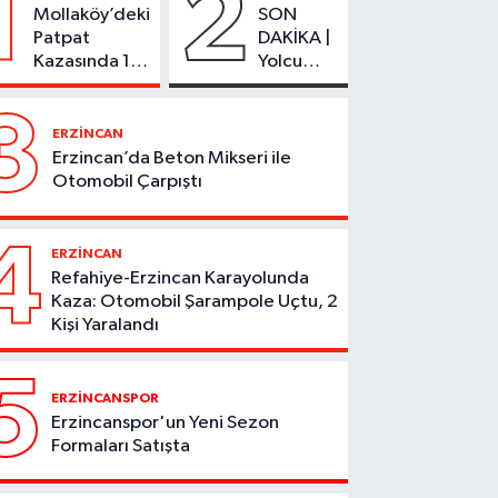
1
2
Mollaköy’deki
SON
Patpat
DAKİKA |
Kazasında 1
Yolcu
Kişi Hayatını
Otobüsü
Kaybetti
Alevlere
3
Teslim
ERZİNCAN
Oldu
Erzincan’da Beton Mikseri ile
Otomobil Çarpıştı
4
ERZİNCAN
Refahiye-Erzincan Karayolunda
Kaza: Otomobil Şarampole Uçtu, 2
Kişi Yaralandı
5
ERZİNCANSPOR
Erzincanspor'un Yeni Sezon
Formaları Satışta